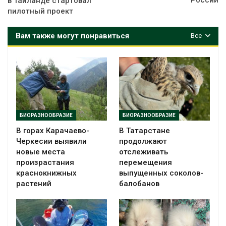
России
в Таиланде стартовал
пилотный проект
Вам также могут понравиться
Все
БИОРАЗНООБРАЗИЕ
БИОРАЗНООБРАЗИЕ
В горах Карачаево-
В Татарстане
Черкесии выявили
продолжают
новые места
отслеживать
произрастания
перемещения
краснокнижных
выпущенных соколов-
растений
балобанов