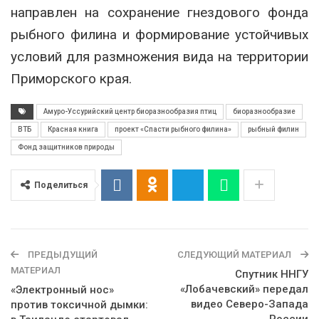
направлен на сохранение гнездового фонда
рыбного филина и формирование устойчивых
условий для размножения вида на территории
Приморского края.
Амуро-Уссурийский центр биоразнообразия птиц
биоразнообразие
ВТБ
Красная книга
проект «Спасти рыбного филина»
рыбный филин
Фонд защитников природы
Поделиться
ПРЕДЫДУЩИЙ
СЛЕДУЮЩИЙ МАТЕРИАЛ
МАТЕРИАЛ
Спутник ННГУ
«Лобачевский» передал
«Электронный нос»
видео Северо-Запада
против токсичной дымки: