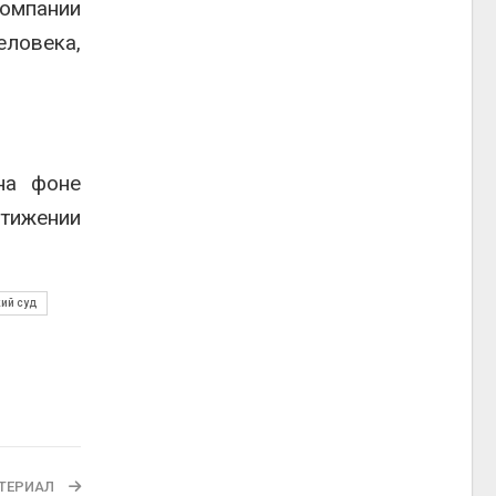
компании
еловека,
на фоне
тижении
ий суд
ТЕРИАЛ