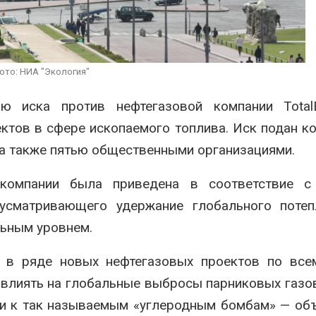
вторсырья
перед осенне
026
Авг 7, 2026
Учёные предложили
Ozon запусти
получать питьевую воду
помощи для 
ото: НИА "Экология"
из воздуха с помощью
Нижнего Нов
ветра
Авг 7, 2026
026
 иска против нефтегазовой компании TotalEn
ктов в сфере ископаемого топлива. Иск подан к
 а также пятью общественными организациями.
 компании была приведена в соответствие с
усматривающего удержание глобального потеп
льным уровнем.
ет в ряде новых нефтегазовых проектов по все
овлиять на глобальные выбросы парниковых газов
ми к так называемым «углеродным бомбам» — об