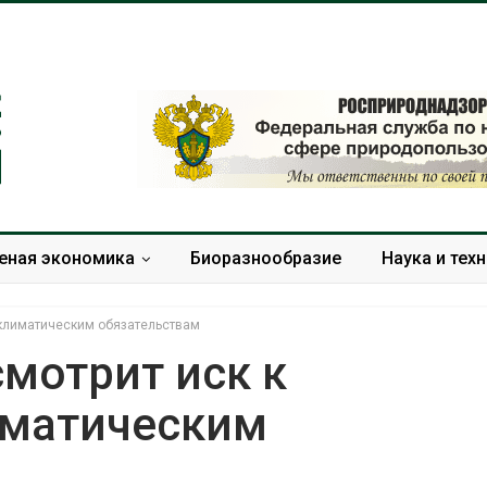
еная экономика
Биоразнообразие
Наука и тех
о климатическим обязательствам
мотрит иск к
лиматическим
Дождевая вода с крыш
Южная Корея
может помочь городам
развитие сол
переживать жару
энергетики из
спроса со ст
Авг 7, 2026