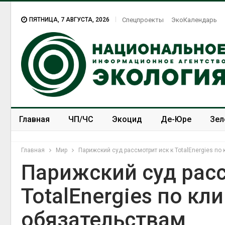
ПЯТНИЦА, 7 АВГУСТА, 2026
Спецпроекты
ЭкоКалендарь
Главная
ЧП/ЧС
Экоцид
Де-Юре
Зел
Спецпроекты
ЭкоЗОЖ
Главная
Мир
Парижский суд рассмотрит иск к TotalEnergies п
Парижский суд расс
TotalEnergies по к
обязательствам