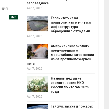
заповедника
ения
Авг 7, 2026
в
МИР
ща Волги и
Геосинтетика на
те может
полигоне: как меняется
рму почти в
инфраструктура
конт
обращения с отходами
Авг 7
Авг 7, 2026
требовал
Американские экологи
ожения в
предупредили о
ды на фоне
масштабном загрязнении
 от пожаров
из-за противопожарной
Авг 6
пены
Авг 7, 2026
х шин
ться без
Названы ведущие
 и почти
экологические НКО
я
России по итогам 2025
Авг 6
года
Авг 7, 2026
северные
ют вес
Тайфун, засуха и пожары: