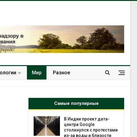
нологии
Мир
Разное
Самые популярные
 ускорит
В Индии проект дата-
нечной
центра Google
-за роста
столкнулся с протестами
ороны ИИ
из-за воды и близости