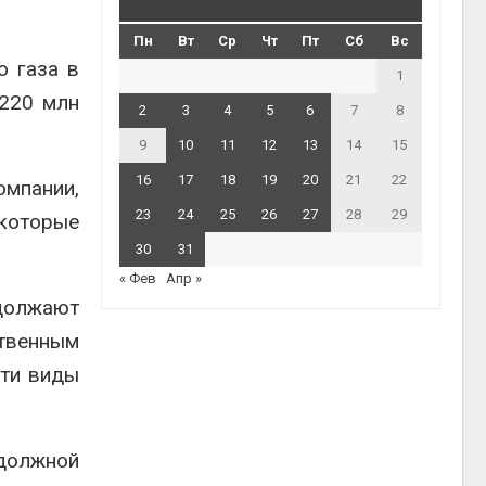
Пн
Вт
Ср
Чт
Пт
Сб
Вс
о газа в
1
 220 млн
2
3
4
5
6
7
8
9
10
11
12
13
14
15
16
17
18
19
20
21
22
омпании,
23
24
25
26
27
28
29
 которые
30
31
« Фев
Апр »
одолжают
твенным
эти виды
должной