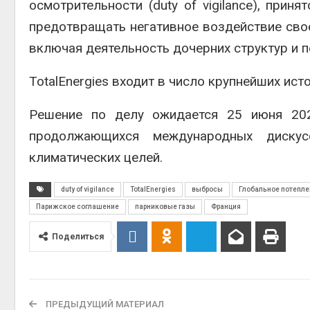
осмотрительности (duty of vigilance), при
предотвращать негативное воздействие сво
включая деятельность дочерних структур и 
TotalEnergies входит в число крупнейших ист
Решение по делу ожидается 25 июня 202
продолжающихся международных дискус
климатических целей.
duty of vigilance
TotalEnergies
выбросы
Глобальное потепле
Парижское соглашение
парниковые газы
Франция
Поделиться
ПРЕДЫДУЩИЙ МАТЕРИАЛ