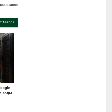
 плавников
т Автора
Google
а воды