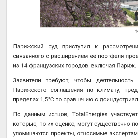
Авг 6, 2
Ф
Авг 6, 2
Парижский суд приступил к рассмотрению
связанного с расширением её портфеля прое
из 14 французских городов, включая Париж,
Заявители требуют, чтобы деятельность
Парижского соглашения по климату, пред
пределах 1,5°C по сравнению с доиндустриа
По данным истцов, TotalEnergies участву
которые, по их оценке, могут существенно п
упоминаются проекты, относимые эксперта