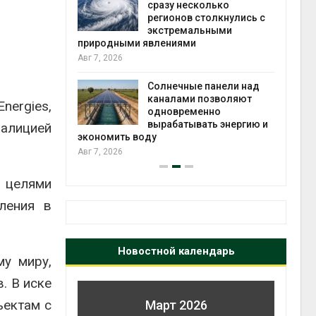
й миграцией
сразу несколько
регионов столкнулись с
Авг 6
экстремальными
природными явлениями
т сбор
Авг 7, 2026
приютов
города
Солнечные панели над
каналами позволяют
Авг 6
ergies,
одновременно
вырабатывать энергию и
оалицией
экономить воду
Авг 7, 2026
 целями
ления в
Новостной календарь
му миру,
. В иске
ъектам с
Март 2026