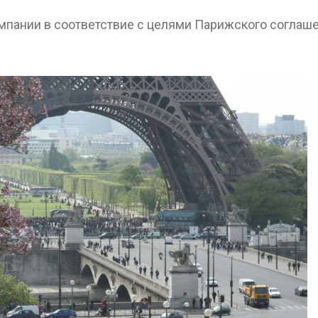
Авг 7, 2026
омпании в соответствие с целями Парижского соглаш
Минприроды
потребовало ускорить
Приток воды 
строительство мусорных
водохранили
объектов и уборку
Камы в авгус
нерных площадок
превысить но
полтора раза
026
Авг 7, 2026
Панамский канал вновь
ограничивает загрузку
Евросоюз по
судов из-за дефицита
увеличить вл
пресной воды
защиту приро
роста ущерба
026
Авг 7, 2026
В китайской провинции
Шэньси из-за паводков
Дом из стары
эвакуировали более 140
может обходи
тыс. человек
кондиционера
без отоплени
026
Авг 7, 2026
МЕГА и ВкусВилл
установили
Камчатские 
экообменники для сбора
олени набира