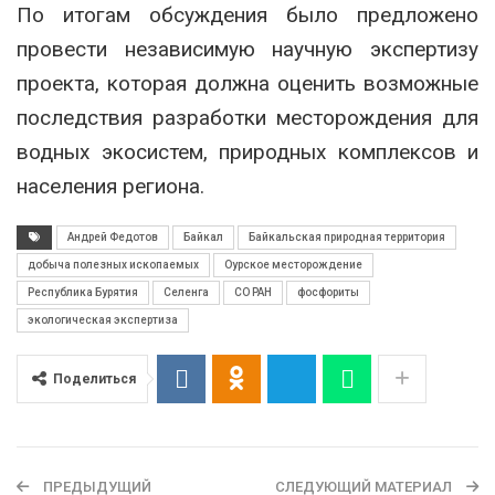
По итогам обсуждения было предложено
провести независимую научную экспертизу
проекта, которая должна оценить возможные
последствия разработки месторождения для
водных экосистем, природных комплексов и
населения региона.
Андрей Федотов
Байкал
Байкальская природная территория
добыча полезных ископаемых
Оурское месторождение
Республика Бурятия
Селенга
СО РАН
фосфориты
экологическая экспертиза
Поделиться
ПРЕДЫДУЩИЙ
СЛЕДУЮЩИЙ МАТЕРИАЛ