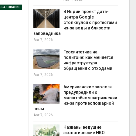
эконо
БРАЗОВАНИЕ
Авг 7, 
В Индии проект дата-
центра Google
ускорит
столкнулся с протестами
ечной
из-за воды и близости
за роста
заповедника
роны ИИ
Авг 7, 2026
Геосинтетика на
полигоне: как меняется
а Волги и
инфраструктура
е может
обращения с отходами
му почти в
конте
Авг 7, 2026
Авг 7, 
Американские экологи
предупредили о
ребовал
масштабном загрязнении
жения в
из-за противопожарной
ы на фоне
пены
от пожаров
Авг 7, 2026
Авг 6, 
Названы ведущие
 шин
экологические НКО