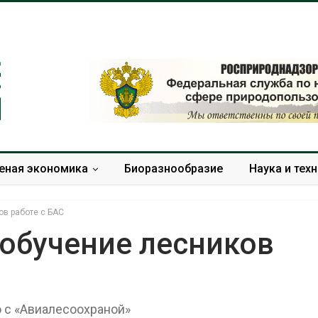
еная экономика
Биоразнообразие
Наука и тех
ов работе с БАС
 обучение лесников
Солнечные панели над
Региональный
каналами позволяют
экологический
одновременно
в России факт
 с «Авиалесоохраной»
вырабатывать энергию и
ушёл от прове