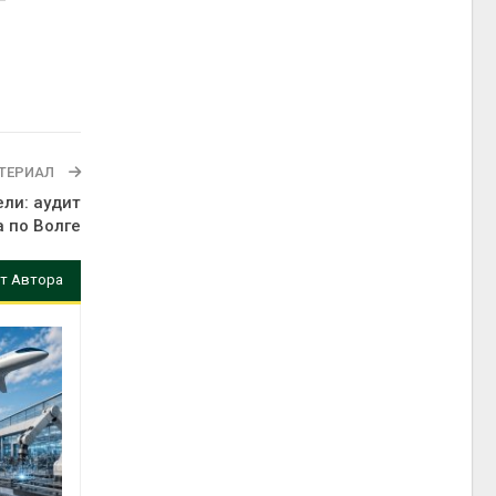
ТЕРИАЛ
ели: аудит
а по Волге
т Автора