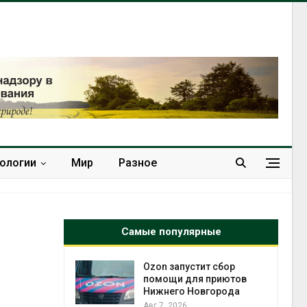
нологии
Мир
Разное
Самые популярные
Ozon запустит сбор
 контроль
помощи для приютов
ически
Нижнего Новгорода
рок к
Авг 7, 2026