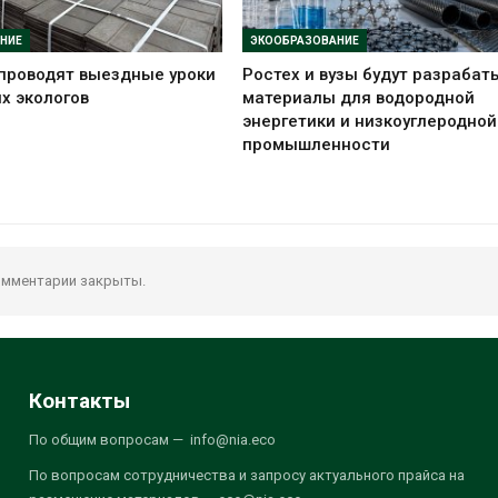
НИЕ
ЭКООБРАЗОВАНИЕ
проводят выездные уроки
Ростех и вузы будут разрабат
х экологов
материалы для водородной
энергетики и низкоуглеродной
промышленности
мментарии закрыты.
Контакты
По общим вопросам — info@nia.eco
По вопросам сотрудничества и запросу актуального прайса на