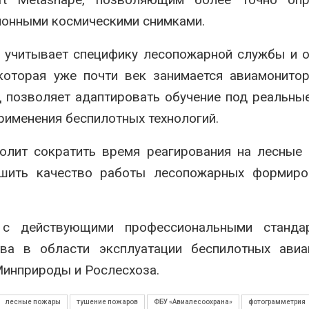
ионными космическими снимками.
а учитывает специфику лесопожарной службы и 
которая уже почти век занимается авиамонито
 позволяет адаптировать обучение под реальны
рименения беспилотных технологий.
олит сократить время реагирования на лесные
чшить качество работы лесопожарных формиро
 с действующими профессиональными станда
тва в области эксплуатации беспилотных авиа
Минприроды и Рослесхоза.
лесные пожары
тушение пожаров
ФБУ «Авиалесоохрана»
фотограмметрия