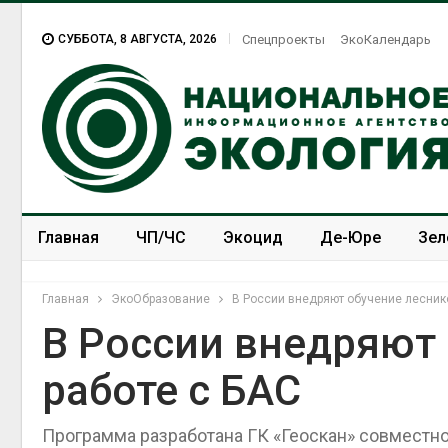
СУББОТА, 8 АВГУСТА, 2026
Спецпроекты
ЭкоКалендарь
Главная
ЧП/ЧС
Экоцид
Де-Юре
Зел
Спецпроекты
ЭкоЗОЖ
Главная
ЭкоОбразование
В России внедряют обучение лесник
В России внедряют
работе с БАС
Программа разработана ГК «Геоскан» совместно