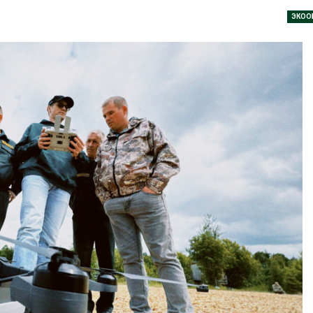
ть воду
наблюдению
ЭКОО
6
Авг 8, 2026
Дождевая вода с крыш
Южная Корея 
может помочь городам
развитие солн
переживать жару
энергетики из-
спроса со сто
Авг 7, 2026
Авг 7, 2026
Минприроды
потребовало ускорить
Приток воды в
строительство мусорных
водохранилищ
объектов и уборку
Камы в август
ерных площадок
превысить нор
полтора раза
6
Авг 7, 2026
Панамский канал вновь
ограничивает загрузку
Евросоюз пот
судов из-за дефицита
увеличить вло
пресной воды
защиту природ
роста ущерба 
6
Авг 7, 2026
В китайской провинции
Шэньси из-за паводков
Дом из старых