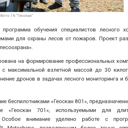
эвакуировали более 140
может обходит
тыс. человек
кондиционера 
без отопления
6
Фото: ГК "Геоскан"
Авг 7, 2026
МЕГА и ВкусВилл
я программа обучения специалистов лесного х
установили
Камчатские с
экообменники для сбора
олени набираю
емами для охраны лесов от пожаров. Проект ра
вторсырья
перед осенней
лесоохрана».
6
Авг 7, 2026
рована на формирование профессиональных ком
 с максимальной взлетной массой до 30 килог
нение дронов в задачах лесного мониторинга и 
ние беспилотниками «Геоскан 801», предназначен
же «Геоскан 701», используемыми для длит
й. Особое внимание уделено работе с прог
ft Metashape, позволяющим более точно опр