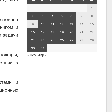
Пн
Вт
Ср
Чт
Пт
Сб
Вс
1
2
3
4
5
6
7
8
основана
9
10
11
12
13
14
15
рингом и
16
17
18
19
20
21
22
е задачи
23
24
25
26
27
28
29
30
31
 пожары,
« Фев
Апр »
ваний в
ртами и
ционных