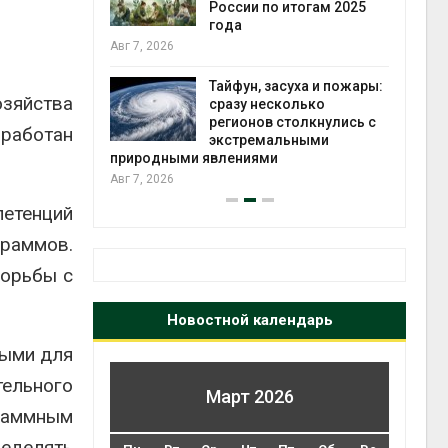
ься без
России по итогам 2025
и почти
года
Авг 7, 2026
Авг 6, 
Тайфун, засуха и пожары:
озяйства
еверные
сразу несколько
т вес
регионов столкнулись с
зработан
 миграцией
экстремальными
природными явлениями
Авг 6, 
Авг 7, 2026
петенций
раммов.
борьбы с
Новостной календарь
ными для
ельного
Март 2026
раммным
еделять