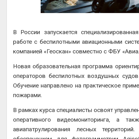
Авг 6, 202
В России запускается специализированна
работе с беспилотными авиационными сист
компанией «Геоскан» совместно с ФБУ «Авиа
Авг 6, 202
Новая образовательная программа ориенти
операторов беспилотных воздушных судов
Обучение направлено на практическое приме
пожарами.
В рамках курса специалисты освоят управле
оперативного видеомониторинга, а так
авиапатрулирования лесных территори
обеспечением для фотограмметрии Agiso