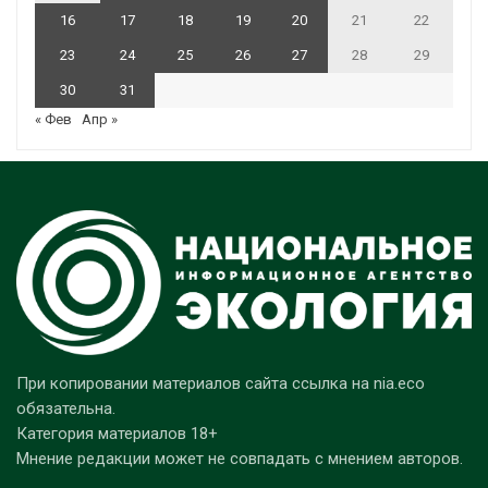
16
17
18
19
20
21
22
23
24
25
26
27
28
29
30
31
« Фев
Апр »
При копировании материалов сайта ссылка на nia.eco
обязательна.
Категория материалов 18+
Мнение редакции может не совпадать с мнением авторов.