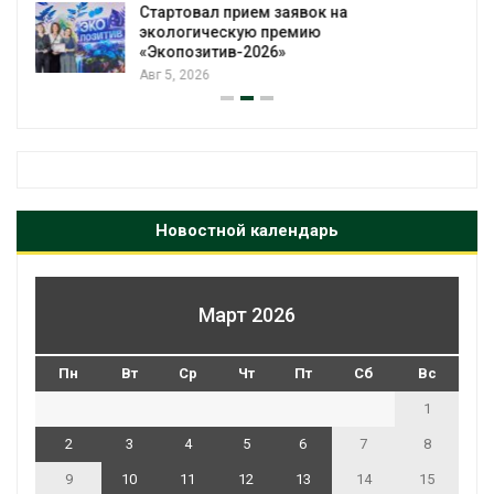
В Мурманске начали испытывать
подземную систему сбора отходов
Авг 5, 2026
Новостной календарь
Март 2026
Пн
Вт
Ср
Чт
Пт
Сб
Вс
1
2
3
4
5
6
7
8
9
10
11
12
13
14
15