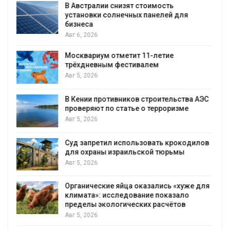
Омская область получит ещё 598 млн
рублей на перевод частных домов на газ
Авг 5, 2026
В Японии высаживают прибрежные леса для защиты
от цунами
Авг 5, 2026
Суд взыскал с золотодобывающей
ЭС
компании 145,4 млн рублей за ущерб
недрам
Авг 5, 2026
Микропластик обнаружили почти у всех
ов
животных глубоководных
гидротермальных источников
Авг 5, 2026
для
В Пермском крае осудили фигурантов
дела о хищении средств на утилизации
строительных отходов
Авг 5, 2026