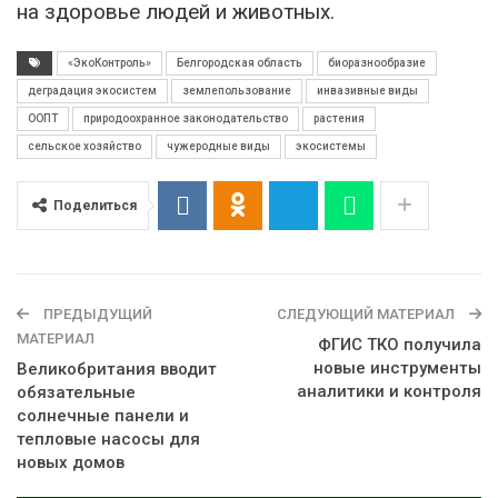
на здоровье людей и животных.
«ЭкоКонтроль»
Белгородская область
биоразнообразие
деградация экосистем
землепользование
инвазивные виды
ООПТ
природоохранное законодательство
растения
сельское хозяйство
чужеродные виды
экосистемы
Поделиться
ПРЕДЫДУЩИЙ
СЛЕДУЮЩИЙ МАТЕРИАЛ
МАТЕРИАЛ
ФГИС ТКО получила
новые инструменты
Великобритания вводит
аналитики и контроля
обязательные
солнечные панели и
тепловые насосы для
новых домов