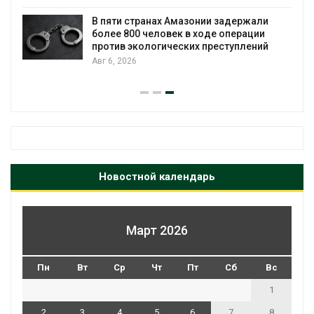
ю
В пяти странах Амазонии задержали
более 800 человек в ходе операции
против экологических преступлений
Авг 6, 2026
А
Новостной календарь
Март 2026
Пн
Вт
Ср
Чт
Пт
Сб
Вс
1
2
3
4
5
6
7
8