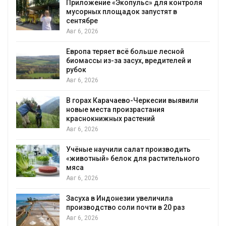
Приложение «Экопульс» для контроля
мусорных площадок запустят в
сентябре
Авг 6, 2026
Европа теряет всё больше лесной
биомассы из-за засух, вредителей и
рубок
Авг 6, 2026
В горах Карачаево-Черкесии выявили
новые места произрастания
краснокнижных растений
Авг 6, 2026
Учёные научили салат производить
«животный» белок для растительного
мяса
Авг 6, 2026
Засуха в Индонезии увеличила
производство соли почти в 20 раз
Авг 6, 2026
А