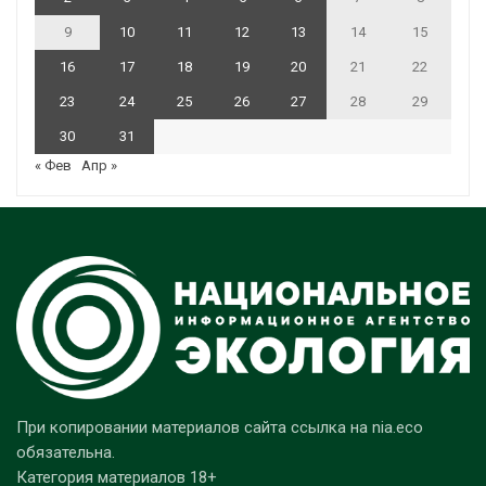
9
10
11
12
13
14
15
16
17
18
19
20
21
22
23
24
25
26
27
28
29
30
31
« Фев
Апр »
При копировании материалов сайта ссылка на nia.eco
обязательна.
Категория материалов 18+