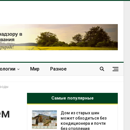
нологии
Мир
Разное
 воды
Самые популярные
ем
ебли в
Дом из старых шин
ревращают в
может обходиться без
кспортное
кондиционера и почти
без отопления