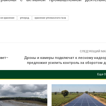
ое хранение
углерод
хранение углекислого газа
СЛЕДУЮЩИЙ МА
свет–
Дроны и камеры подключат к лесному надзор
предложил усилить контроль за оборотом 
Еще О