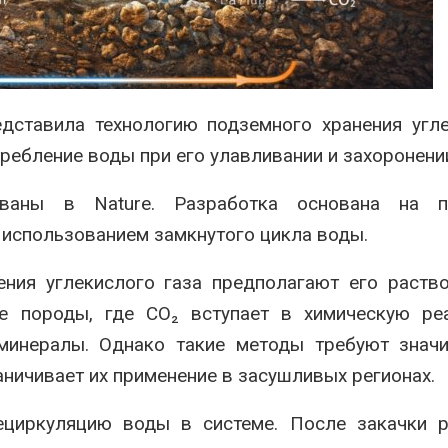
строительство мусорных
Камы в авгус
объектов и уборку
превысить но
нерных площадок
полтора раза
026
Авг 7, 2026
Панамский канал вновь
Евросоюз по
дставила технологию подземного хранения угл
ограничивает загрузку
увеличить вл
судов из-за дефицита
защиту приро
ребление воды при его улавливании и захоронени
пресной воды
роста ущерба
026
Авг 7, 2026
икованы в
Nature
. Разработка основана на п
 использованием замкнутого цикла воды.
ения углекислого газа предполагают его раств
е породы, где CO₂ вступает в химическую ре
минералы. Однако такие методы требуют значи
ничивает их применение в засушливых регионах.
циркуляцию воды в системе. После закачки р