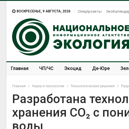
ВОСКРЕСЕНЬЕ, 9 АВГУСТА, 2026
Спецпроекты
ЭкоКаленда
Главная
ЧП/ЧС
Экоцид
Де-Юре
Зел
Спецпроекты
ЭкоЗОЖ
Главная
Наука и технологии
Технологические решения
Разр
Разработана техно
хранения CO₂ с по
воды