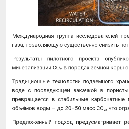
контей
Авг 7, 2
Международная группа исследователей пре
газа, позволяющую существенно снизить пот
Авг 6, 2
Результаты пилотного проекта опубл
минерализации CO₂ в породах земной коры с
Традиционные технологии подземного хран
воде с последующей закачкой в пористы
превращается в стабильные карбонатные 
объёмов воды — до 20–50 масс CO₂, что огра
Предложенный подход предусматривает ре