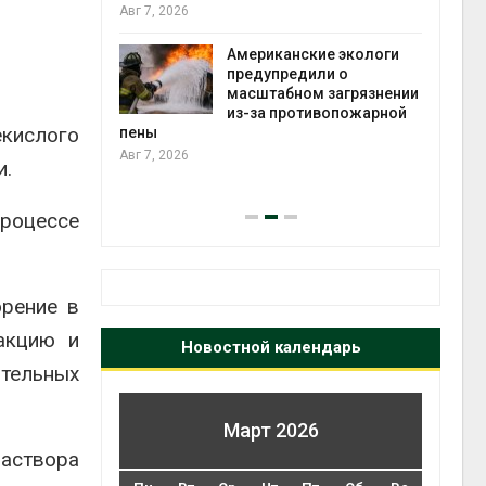
те может
Авг 7, 2026
рму почти в
конт
Американские экологи
Авг 7
предупредили о
масштабном загрязнении
требовал
из-за противопожарной
екислого
ожения в
пены
ды на фоне
Авг 7, 2026
и.
 от пожаров
Авг 6
роцессе
орение в
акцию и
Новостной календарь
тельных
Март 2026
аствора