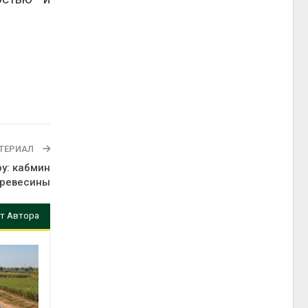
ТЕРИАЛ
у: кабмин
древесины
т Автора