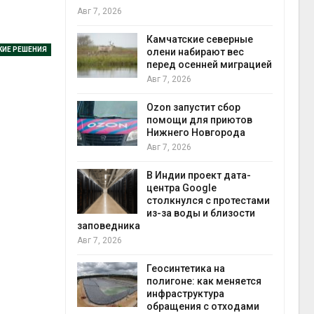
Авг 7, 2026
Авг 7
к из
Камчатские северные
КИЕ РЕШЕНИЯ
жет
олени набирают вес
ск жировой
перед осенней миграцией
ни
Авг 7, 2026
прир
Авг 7
Ozon запустит сбор
й
помощи для приютов
й контроль
Нижнего Новгорода
тически
Авг 7, 2026
ерок к
В Индии проект дата-
экон
центра Google
Авг 7
столкнулся с протестами
 ускорит
из-за воды и близости
нечной
заповедника
-за роста
Авг 7, 2026
ороны ИИ
Геосинтетика на
полигоне: как меняется
в
инфраструктура
ща Волги и
обращения с отходами