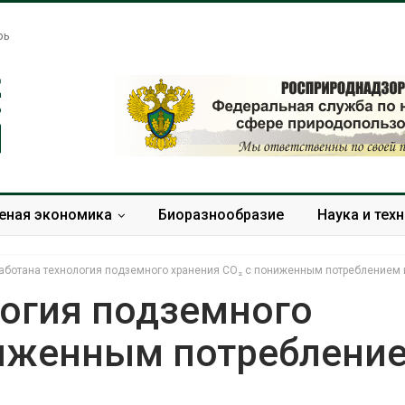
рь
еная экономика
Биоразнообразие
Наука и тех
аботана технология подземного хранения CO₂ с пониженным потреблением
логия подземного
ниженным потреблени
Названы ведущие
Банановые ст
экологические НКО
Бангладеш п
России по итогам 2025
текстиль и э
года
сырьё