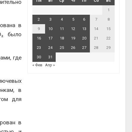
Пн
Вт
Ср
Чт
Пт
Сб
Вс
чительно
1
2
3
4
5
6
7
8
рована в
9
10
11
12
13
14
15
O₂ было
16
17
18
19
20
21
22
23
24
25
26
27
28
29
ами, где
30
31
« Фев
Апр »
лючевых
нкам, в
том для
рован в
остью и