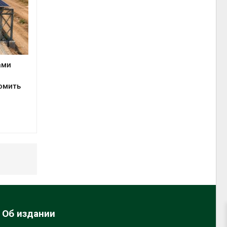
ами
омить
Об издании