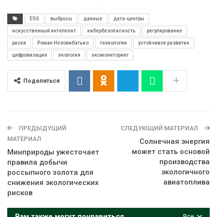
ESG
выбросы
данные
дата-центры
искусственный интеллект
кибербезопасность
регулирование
риски
Роман Незовибатько
технологии
устойчивое развитие
цифровизация
экология
экомониторинг
Поделиться
ПРЕДЫДУЩИЙ
СЛЕДУЮЩИЙ МАТЕРИАЛ
МАТЕРИАЛ
Солнечная энергия
может стать основой
Минприроды ужесточает
производства
правила добычи
экологичного
россыпного золота для
авиатоплива
снижения экологических
рисков
Вам также могут понравиться
Все