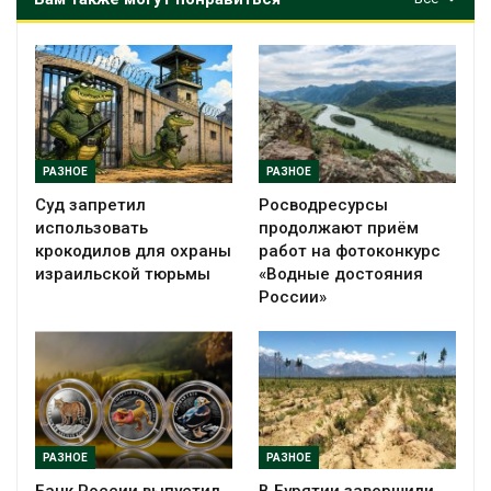
РАЗНОЕ
РАЗНОЕ
Суд запретил
Росводресурсы
использовать
продолжают приём
крокодилов для охраны
работ на фотоконкурс
израильской тюрьмы
«Водные достояния
России»
РАЗНОЕ
РАЗНОЕ
Банк России выпустил
В Бурятии завершили