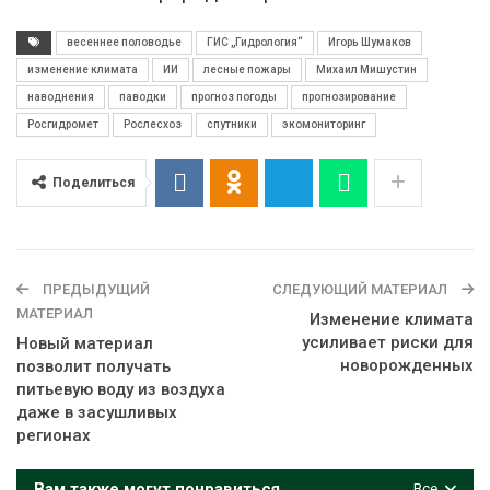
весеннее половодье
ГИС „Гидрология“
Игорь Шумаков
изменение климата
ИИ
лесные пожары
Михаил Мишустин
наводнения
паводки
прогноз погоды
прогнозирование
Росгидромет
Рослесхоз
спутники
экомониторинг
Поделиться
ПРЕДЫДУЩИЙ
СЛЕДУЮЩИЙ МАТЕРИАЛ
МАТЕРИАЛ
Изменение климата
усиливает риски для
Новый материал
новорожденных
позволит получать
питьевую воду из воздуха
даже в засушливых
регионах
Вам также могут понравиться
Все