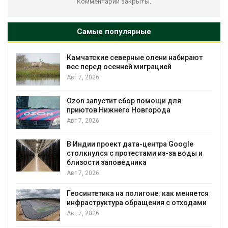
Комментарии закрыты.
Самые популярные
Камчатские северные олени набирают
и
вес перед осенней миграцией
Авг 7, 2026
А
Ozon запустит сбор помощи для
к
приютов Нижнего Новгорода
Авг 7, 2026
В Индии проект дата-центра Google
столкнулся с протестами из-за воды и
А
близости заповедника
Авг 7, 2026
Геосинтетика на полигоне: как меняется
инфраструктура обращения с отходами
Авг 7, 2026