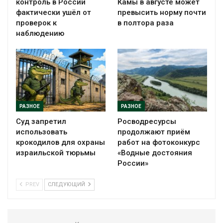
контроль в России
Камы в августе может
фактически ушёл от
превысить норму почти
проверок к
в полтора раза
наблюдению
РАЗНОЕ
РАЗНОЕ
Суд запретил
Росводресурсы
использовать
продолжают приём
крокодилов для охраны
работ на фотоконкурс
израильской тюрьмы
«Водные достояния
России»
PREV
СЛЕДУЮЩИЙ