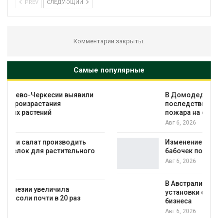
PREV
СЛЕДУЮЩИЙ
Комментарии закрыты.
Самые популярные
В Домодедове ликвидируют
последствия разлива химикатов после
пожара на складе
Авг 6, 2026
Изменение климата меняет ареалы
бабочек по всему миру
Авг 6, 2026
В Австралии снизят стоимость
установки солнечных панелей для
бизнеса
Авг 6, 2026