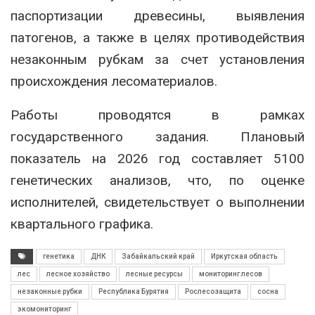
паспортизации древесины, выявления
патогенов, а также в целях противодействия
незаконным рубкам за счет установления
происхождения лесоматериалов.
Работы проводятся в рамках
государственного задания. Плановый
показатель на 2026 год составляет 5100
генетических анализов, что, по оценке
исполнителей, свидетельствует о выполнении
квартального графика.
генетика
ДНК
Забайкальский край
Иркутская область
лес
лесное хозяйство
лесные ресурсы
мониторинг лесов
незаконные рубки
Республика Бурятия
Рослесозащита
сосна
экомониторинг