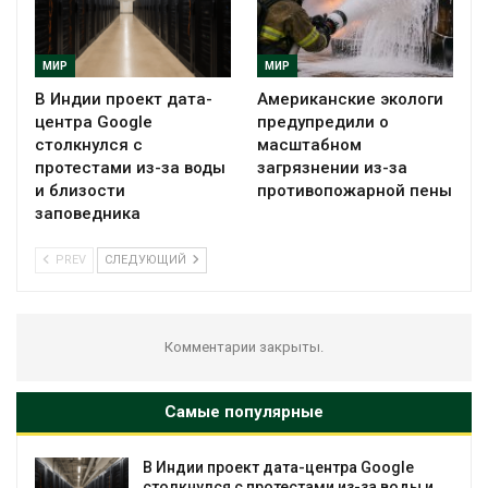
МИР
МИР
В Индии проект дата-
Американские экологи
центра Google
предупредили о
столкнулся с
масштабном
протестами из-за воды
загрязнении из-за
и близости
противопожарной пены
заповедника
PREV
СЛЕДУЮЩИЙ
Комментарии закрыты.
Самые популярные
В Индии проект дата-центра Google
столкнулся с протестами из-за воды и