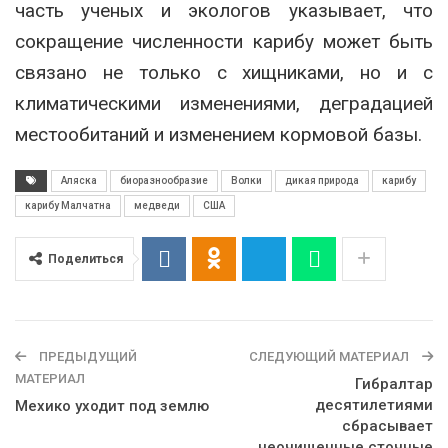
часть ученых и экологов указывает, что
сокращение численности карибу может быть
связано не только с хищниками, но и с
климатическими изменениями, деградацией
местообитаний и изменением кормовой базы.
Аляска
биоразнообразие
Волки
дикая природа
карибу
карибу Малчатна
медведи
США
Поделиться
ПРЕДЫДУЩИЙ
СЛЕДУЮЩИЙ МАТЕРИАЛ
МАТЕРИАЛ
Гибралтар
десятилетиями
Мехико уходит под землю
сбрасывает
неочищенные сточные