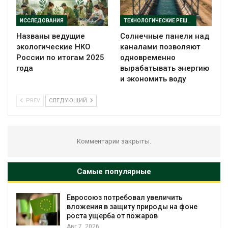
ИССЛЕДОВАНИЯ
ТЕХНОЛОГИЧЕСКИЕ РЕШЕНИЯ
Названы ведущие
Солнечные панели над
экологические НКО
каналами позволяют
России по итогам 2025
одновременно
года
вырабатывать энергию
и экономить воду
PREV
СЛЕДУЮЩИЙ
Комментарии закрыты.
Самые популярные
ить
Американские экологи предупреди
на фоне
масштабном загрязнении из-за
противопожарной пены
Авг 7, 2026