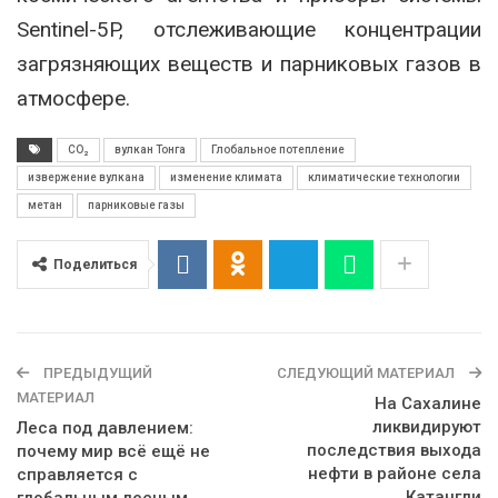
Sentinel-5P, отслеживающие концентрации
загрязняющих веществ и парниковых газов в
атмосфере.
CO₂
вулкан Тонга
Глобальное потепление
извержение вулкана
изменение климата
климатические технологии
метан
парниковые газы
Поделиться
ПРЕДЫДУЩИЙ
СЛЕДУЮЩИЙ МАТЕРИАЛ
МАТЕРИАЛ
На Сахалине
ликвидируют
Леса под давлением:
последствия выхода
почему мир всё ещё не
нефти в районе села
справляется с
Катангли