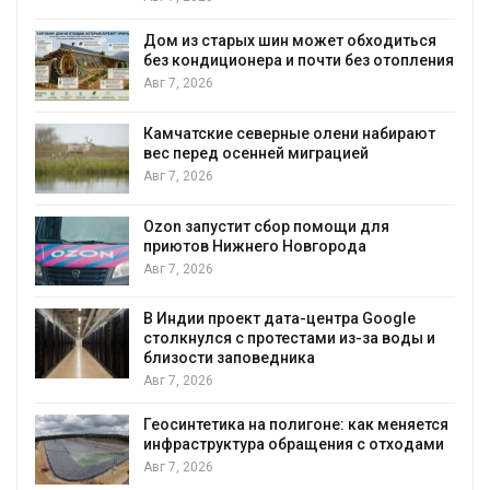
ходиться
Названы ведущие экологические Н
 отопления
России по итогам 2025 года
Авг 7, 2026
набирают
Тайфун, засуха и пожары: сразу
несколько регионов столкнулись с
экстремальными природными
явлениями
Авг 7, 2026
ля
Солнечные панели над каналами
позволяют одновременно
вырабатывать энергию и экономит
воду
Google
а воды и
Авг 7, 2026
Дождевая вода с крыш может пом
городам переживать жару
к меняется
Авг 7, 2026
 отходами
Минприроды потребовало ускорит