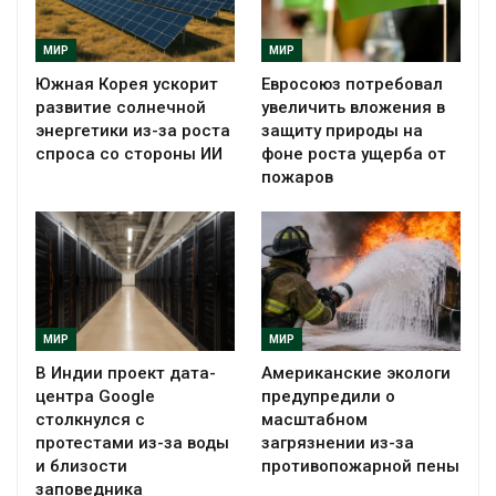
МИР
МИР
Южная Корея ускорит
Евросоюз потребовал
развитие солнечной
увеличить вложения в
энергетики из-за роста
защиту природы на
спроса со стороны ИИ
фоне роста ущерба от
пожаров
МИР
МИР
В Индии проект дата-
Американские экологи
центра Google
предупредили о
столкнулся с
масштабном
протестами из-за воды
загрязнении из-за
и близости
противопожарной пены
заповедника