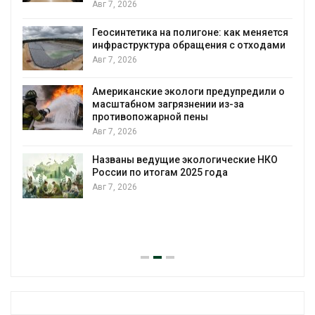
Дождевая вода с крыш может помочь
городам переживать жару
няется
Авг 7, 2026
одами
Минприроды потребовало ускорить
строительство мусорных объектов и
уборку контейнерных площадок
или о
Авг 7, 2026
Панамский канал вновь ограничивает
загрузку судов из-за дефицита пресной
воды
 НКО
Авг 6, 2026
В китайской провинции Шэньси из-за
паводков эвакуировали более 140 тыс.
человек
Авг 6, 2026