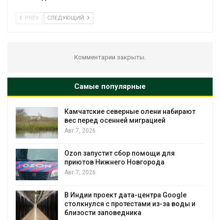
PREV
СЛЕДУЮЩИЙ
Комментарии закрыты.
Самые популярные
рают
Тайфун, засуха и пожары: сразу
несколько регионов столкнулись с
экстремальными природными
явлениями
Авг 7, 2026
Солнечные панели над каналами
позволяют одновременно
вырабатывать энергию и экономить
воду
le
оды и
Авг 7, 2026