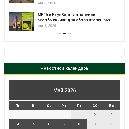
Авг 6, 2026
МЕГА и ВкусВилл установили
экообменники для сбора вторсырья
Авг 6, 2026
Новостной календарь
Май 2026
Пн
Вт
Ср
Чт
Пт
Сб
Вс
1
2
3
4
5
6
7
8
9
10