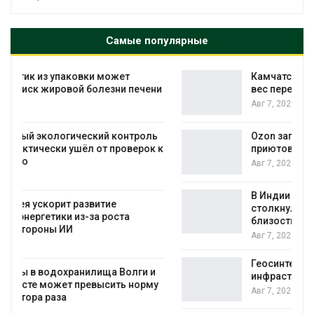
Самые популярные
Камчатские северные олени набирают
и
вес перед осенней миграцией
Авг 7, 2026
Ozon запустит сбор помощи для
к
приютов Нижнего Новгорода
Авг 7, 2026
В Индии проект дата-центра Google
столкнулся с протестами из-за воды и
близости заповедника
Авг 7, 2026
Геосинтетика на полигоне: как меняется
инфраструктура обращения с отходами
у
Авг 7, 2026