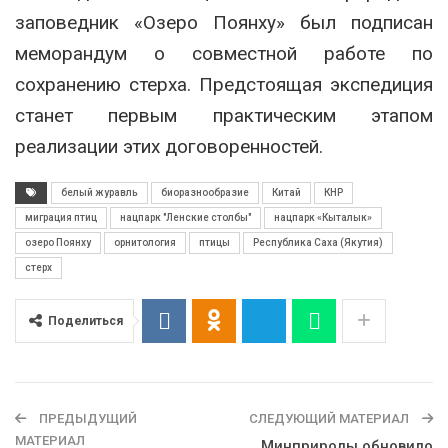
заповедник «Озеро Поянху»
был подписан
меморандум о совместной работе по
сохранению стерха. Предстоящая экспедиция
станет первым практическим этапом
реализации этих договоренностей.
белый журавль
биоразнообразие
Китай
КНР
миграция птиц
нацпарк "Ленские столбы"
нацпарк «Кыталык»
озеро Поянху
орнитология
птицы
Республика Саха (Якутия)
стерх
Поделиться
ПРЕДЫДУЩИЙ
СЛЕДУЮЩИЙ МАТЕРИАЛ
МАТЕРИАЛ
Минприроды обновило