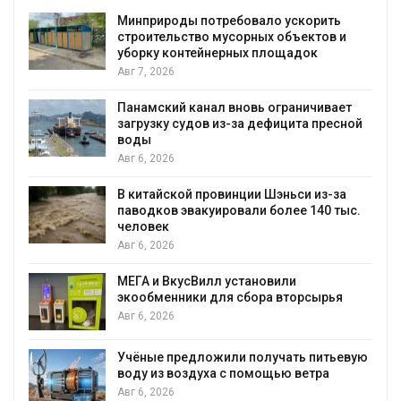
я
Минприроды потребовало ускорить
строительство мусорных объектов и
уборку контейнерных площадок
Авг 7, 2026
Панамский канал вновь ограничивает
загрузку судов из-за дефицита пресной
воды
Авг 6, 2026
В китайской провинции Шэньси из-за
паводков эвакуировали более 140 тыс.
человек
Авг 6, 2026
МЕГА и ВкусВилл установили
экообменники для сбора вторсырья
Авг 6, 2026
Учёные предложили получать питьевую
воду из воздуха с помощью ветра
Авг 6, 2026