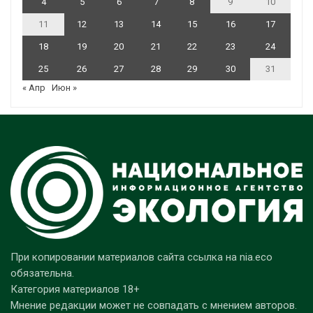
4
5
6
7
8
9
10
11
12
13
14
15
16
17
18
19
20
21
22
23
24
25
26
27
28
29
30
31
« Апр
Июн »
При копировании материалов сайта ссылка на nia.eco
обязательна.
Категория материалов 18+
Мнение редакции может не совпадать с мнением авторов.