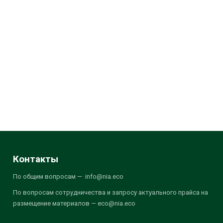
Контакты
По общим вопросам — info@nia.eco
По вопросам сотрудничества и запросу актуального прайса на
размещение материалов — eco@nia.eco