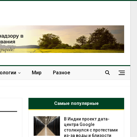
нологии
Мир
Разное
Самые популярные
 ускорит
В Индии проект дата-
нечной
центра Google
-за роста
столкнулся с протестами
ороны ИИ
из-за воды и близости