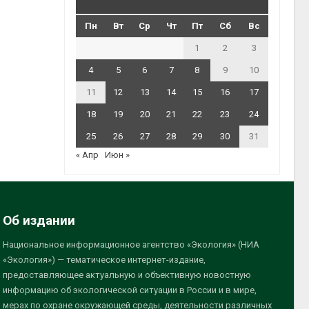
Пн
Вт
Ср
Чт
Пт
Сб
Вс
1
2
3
4
5
6
7
8
9
10
11
12
13
14
15
16
17
18
19
20
21
22
23
24
25
26
27
28
29
30
31
« Апр
Июн »
Об издании
Национальное информационное агентство «Экология» (НИА
«Экология») — тематическое интернет-издание,
предоставляющее актуальную и объективную новостную
информацию об экологической ситуации в России и в мире,
мерах по охране окружающей среды, деятельности различных