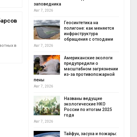
заповедника
Авг 7, 2026
в
барсов
ща Волги и
Геосинтетика на
те может
полигоне: как меняется
рму почти в
инфраструктура
конт
обращения с отходами
Авг 7
вотных в
Авг 7, 2026
требовал
Американские экологи
ожения в
предупредили о
ды на фоне
масштабном загрязнении
 от пожаров
из-за противопожарной
Авг 6
пены
Авг 7, 2026
х шин
ться без
Названы ведущие
 и почти
экологические НКО
я
России по итогам 2025
Авг 6
года
Авг 7, 2026
северные
ют вес
Тайфун, засуха и пожары: