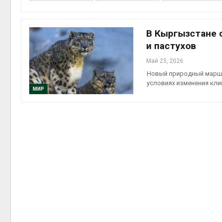
В Кыргызстане 
и пастухов
контей
Май 23, 2026
Авг 7, 2
Новый природный маршр
условиях изменения кл
МИР
Авг 6, 2
Авг 6, 2