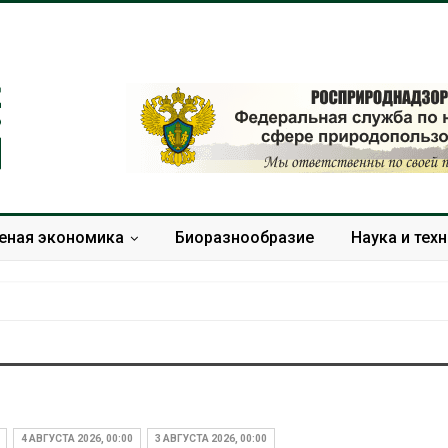
еная экономика
Биоразнообразие
Наука и тех
Дождевая вода с крыш
Южная Корея
может помочь городам
развитие сол
переживать жару
энергетики из
4 АВГУСТА 2026, 00:00
3 АВГУСТА 2026, 00:00
спроса со ст
Авг 7, 2026