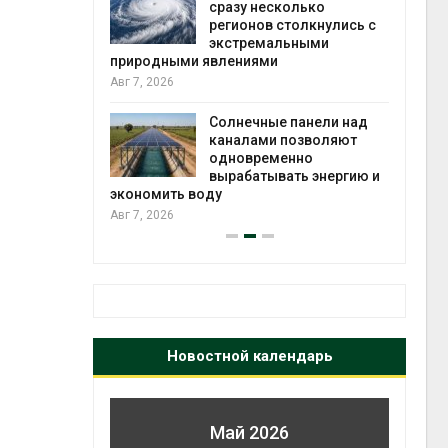
й миграцией
сразу несколько
регионов столкнулись с
Авг 6
экстремальными
природными явлениями
т сбор
Авг 7, 2026
приютов
города
Солнечные панели над
каналами позволяют
Авг 6
одновременно
вырабатывать энергию и
экономить воду
Авг 7, 2026
Новостной календарь
Май 2026