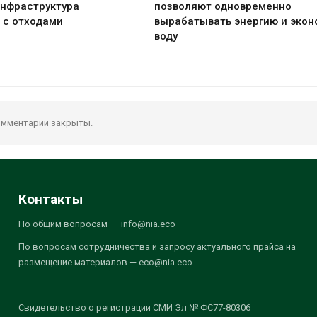
инфраструктура
позволяют одновременно
 с отходами
вырабатывать энергию и экон
воду
мментарии закрыты.
Контакты
По общим вопросам — info@nia.eco
По вопросам сотрудничества и запросу актуального прайса на
размещение материалов — eco@nia.eco
Свидетельство о регистрации СМИ Эл № ФС77-80306