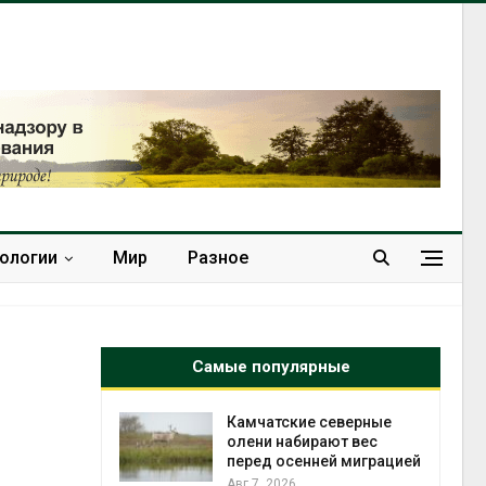
нологии
Мир
Разное
Самые популярные
к из
Камчатские северные
жет
олени набирают вес
ск жировой
перед осенней миграцией
ни
Авг 7, 2026