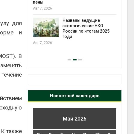
ожения в
пены
ды на фоне
Авг 7, 2026
 от пожаров
Авг 6
Названы ведущие
кулу для
экологические НКО
х шин
России по итогам 2025
форме и
ться без
года
 и почти
Авг 7, 2026
я
Авг 6
MOST). В
изменять
течение
Новостной календарь
ействием
исходную
Май 2026
НК также