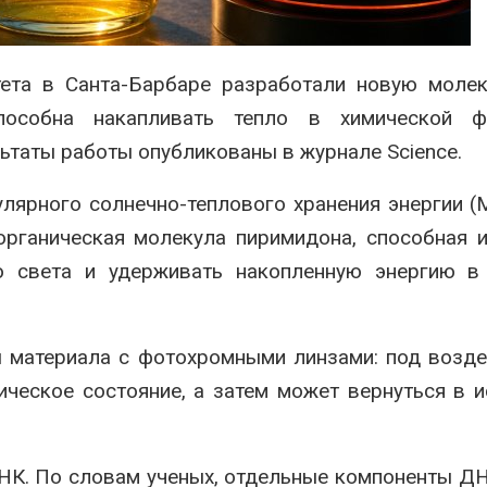
ограничивает загрузку
увеличить вл
судов из-за дефицита
защиту приро
пресной воды
роста ущерба
026
Авг 7, 2026
тета в Санта-Барбаре разработали новую моле
В китайской провинции
Дом из стары
способна накапливать тепло в химической 
Шэньси из-за паводков
может обходи
льтаты работы опубликованы в журнале
Science
.
эвакуировали более 140
кондиционера
тыс. человек
без отоплени
026
Авг 7, 2026
лярного солнечно-теплового хранения энергии (
рганическая молекула пиримидона, способная 
о света и удерживать накопленную энергию в 
 материала с фотохромными линзами: под возд
ическое состояние, а затем может вернуться в 
НК. По словам ученых, отдельные компоненты Д