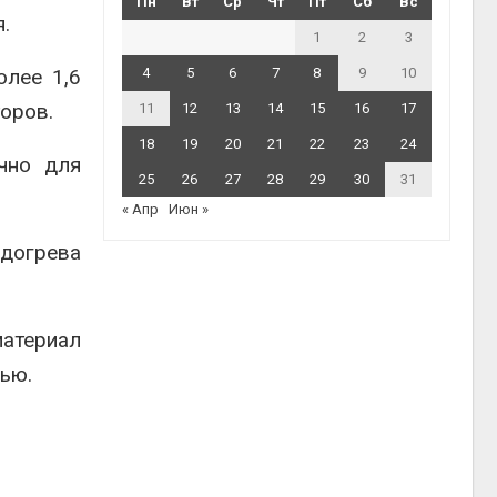
Пн
Вт
Ср
Чт
Пт
Сб
Вс
.
1
2
3
олее 1,6
4
5
6
7
8
9
10
оров.
11
12
13
14
15
16
17
18
19
20
21
22
23
24
чно для
25
26
27
28
29
30
31
« Апр
Июн »
одогрева
материал
ью.