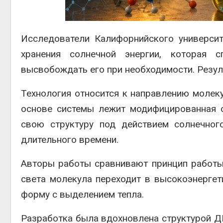
Авг 6, 2
Исследователи Калифорнийского универси
хранения солнечной энергии, которая 
высвобождать его при необходимости. Резу
Авг 6, 2
Технология относится к направлению молеку
основе системы лежит модифицированная о
свою структуру под действием солнечног
длительного времени.
Авторы работы сравнивают принцип работы
света молекула переходит в высокоэнергет
форму с выделением тепла.
Разработка была вдохновлена структурой Д