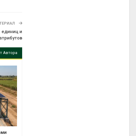
ТЕРИАЛ
 единиц и
атрибутов
т Автора
ами