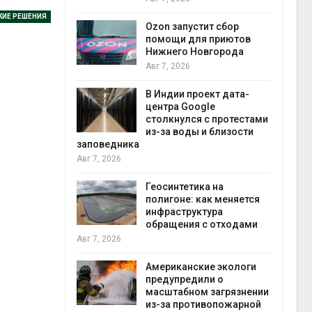
прир
КИЕ РЕШЕНИЯ
Авг 7
Ozon запустит сбор
й
помощи для приютов
й контроль
Нижнего Новгорода
тически
Авг 7, 2026
ерок к
В Индии проект дата-
экон
центра Google
Авг 7
столкнулся с протестами
 ускорит
из-за воды и близости
нечной
заповедника
-за роста
Авг 7, 2026
ороны ИИ
Геосинтетика на
полигоне: как меняется
в
инфраструктура
ща Волги и
обращения с отходами
те может
Авг 7, 2026
рму почти в
конт
Американские экологи
Авг 7
предупредили о
масштабном загрязнении
требовал
из-за противопожарной