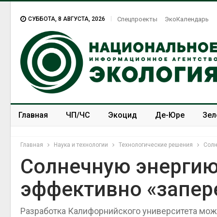
СУББОТА, 8 АВГУСТА, 2026
Спецпроекты
ЭкоКалендарь
Главная
ЧП/ЧС
Экоцид
Де-Юре
Зел
Спецпроекты
ЭкоЗОЖ
Главная
Наука и технологии
Технологические решения
Солн
Солнечную энергию
эффективно «запер
Разработка Калифорнийского университета мож