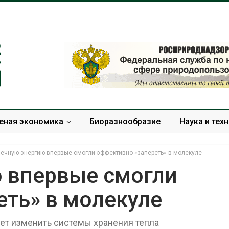
еная экономика
Биоразнообразие
Наука и тех
ечную энергию впервые смогли эффективно «запереть» в молекуле
 впервые смогли
еть» в молекуле
Тайфун, засуха и пожары:
Микропласти
сразу несколько
упаковки мо
регионов столкнулись с
усиливать ри
ет изменить системы хранения тепла
экстремальными
болезни пече