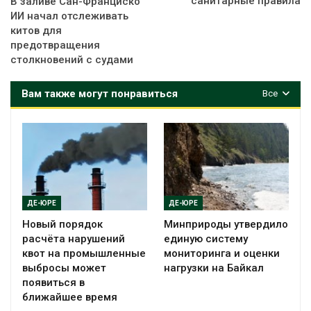
санитарные правила
В заливе Сан-Франциско
ИИ начал отслеживать
китов для
предотвращения
столкновений с судами
Вам также могут понравиться
Все
ДЕ-ЮРЕ
ДЕ-ЮРЕ
Новый порядок
Минприроды утвердило
расчёта нарушений
единую систему
квот на промышленные
мониторинга и оценки
выбросы может
нагрузки на Байкал
появиться в
ближайшее время