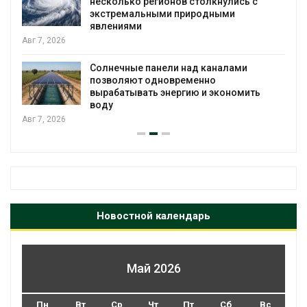
несколько регионов столкнулись с
экстремальными природными
явлениями
Авг 7, 2026
Солнечные панели над каналами
позволяют одновременно
вырабатывать энергию и экономить
воду
Авг 7, 2026
Новостной календарь
Май 2026
Пн
Вт
Ср
Чт
Пт
Сб
Вс