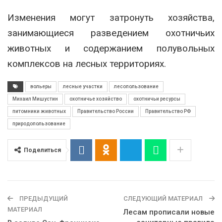
Изменения могут затронуть хозяйства,
занимающиеся разведением охотничьих
животных и содержанием полувольных
комплексов на лесных территориях.
вольеры
лесные участки
лесопользование
Михаил Мишустин
охотничье хозяйство
охотничьи ресурсы
питомники животных
Правительство России
Правительство РФ
природопользование
Поделиться
ПРЕДЫДУЩИЙ
СЛЕДУЮЩИЙ МАТЕРИАЛ
МАТЕРИАЛ
Лесам прописали новые