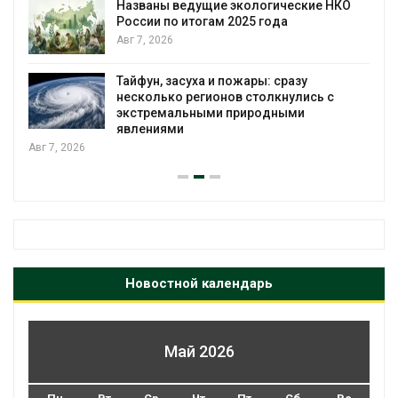
В китайской провинции Шэньси из-за
паводков эвакуировали более 140 тыс.
человек
Авг 6, 2026
МЕГА и ВкусВилл установили
экообменники для сбора вторсырья
Авг 6, 2026
Новостной календарь
Май 2026