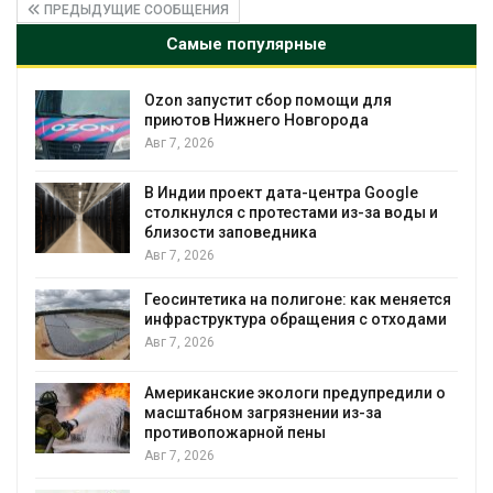
ПРЕДЫДУЩИЕ СООБЩЕНИЯ
Самые популярные
Солнечные панели над каналами
позволяют одновременно
вырабатывать энергию и экономить
воду
Авг 7, 2026
Дождевая вода с крыш может помочь
городам переживать жару
Авг 7, 2026
я
Минприроды потребовало ускорить
строительство мусорных объектов и
уборку контейнерных площадок
Авг 7, 2026
Панамский канал вновь ограничивает
загрузку судов из-за дефицита пресной
воды
Авг 6, 2026