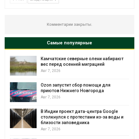
Комментарии закрыты.
Самые популярные
Камчатские северные олени набирают
и
вес перед осенней миграцией
Авг 7, 2026
А
Ozon запустит сбор помощи для
к
приютов Нижнего Новгорода
Авг 7, 2026
В Индии проект дата-центра Google
столкнулся с протестами из-за воды и
А
близости заповедника
Авг 7, 2026