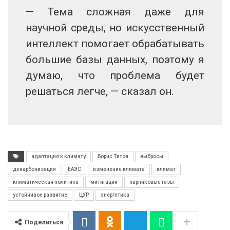
— Тема сложная даже для
научной среды, но искусственный
интеллект помогает обрабатывать
большие базы данных, поэтому я
думаю, что проблема будет
решаться легче, — сказал он.
адаптация к климату
Борис Титов
выбросы
декарбонизация
ЕАЭС
изменение климата
климат
климатическая политика
митигация
парниковые газы
устойчивое развитие
ЦУР
энергетика
Поделиться