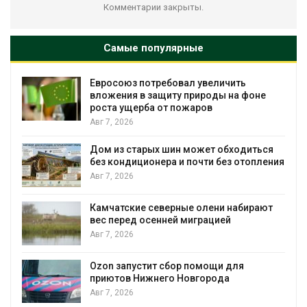
Комментарии закрыты.
Самые популярные
Евросоюз потребовал увеличить
вложения в защиту природы на фоне
роста ущерба от пожаров
Авг 7, 2026
Дом из старых шин может обходиться
без кондиционера и почти без отопления
Авг 7, 2026
Камчатские северные олени набирают
и
вес перед осенней миграцией
Авг 7, 2026
А
Ozon запустит сбор помощи для
к
приютов Нижнего Новгорода
Авг 7, 2026