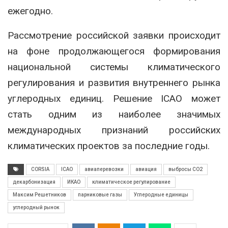
ежегодно.
Рассмотрение российской заявки происходит
на фоне продолжающегося формирования
национальной системы климатического
регулирования и развития внутреннего рынка
углеродных единиц. Решение ICAO может
стать одним из наиболее значимых
международных признаний российских
климатических проектов за последние годы.
CORSIA
ICAO
авиаперевозки
авиация
выбросы CO2
декарбонизация
ИКАО
климатическое регулирование
Максим Решетников
парниковые газы
Углеродные единицы
углеродный рынок