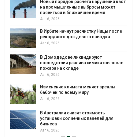
 квот
проверяют по статье о терроризме
Авг 5, 2026
Суд запретил использовать крокодилов
для охраны израильской тюрьмы
сле
Авг 5, 2026
Органические яйца оказались «хуже для
климата»: исследование показало
пределы экологических расчётов
осле
Авг 5, 2026
Стартовал прием заявок на
экологическую премию
«Экопозитив-2026»
Авг 5, 2026
Омская область получит ещё 598 млн
рублей на перевод частных домов на газ
Авг 5, 2026