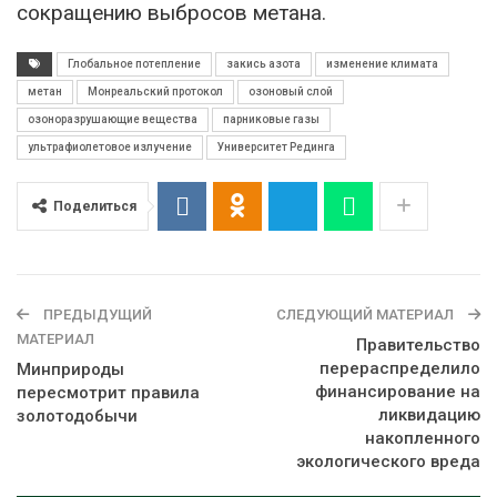
сокращению выбросов метана.
Глобальное потепление
закись азота
изменение климата
метан
Монреальский протокол
озоновый слой
озоноразрушающие вещества
парниковые газы
ультрафиолетовое излучение
Университет Рединга
Поделиться
ПРЕДЫДУЩИЙ
СЛЕДУЮЩИЙ МАТЕРИАЛ
МАТЕРИАЛ
Правительство
перераспределило
Минприроды
финансирование на
пересмотрит правила
ликвидацию
золотодобычи
накопленного
экологического вреда