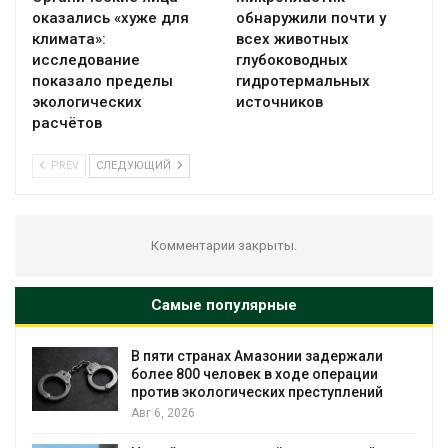
оказались «хуже для
обнаружили почти у
климата»:
всех животных
исследование
глубоководных
показало пределы
гидротермальных
экологических
источников
расчётов
PREV
СЛЕДУЮЩИЙ
Комментарии закрыты.
Самые популярные
и
Москвариум отметит 11-летие
трёхдневным фестивалем
й
Авг 5, 2026
В Кении противников строительства АЭС