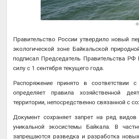
втор
Авг 6, 2026
Учён
Ф
получ
из во
ветра
Правительство России утвердило новый пе
Авг 6, 2026
экологической зоне Байкальской природн
подписал Председатель Правительства РФ 
силу с 1 сентября текущего года.
Распоряжение принято в соответствии 
определяет правила хозяйственной деят
территории, непосредственно связанной с с
Документ сохраняет запрет на ряд видов 
уникальной экосистемы Байкала. В частн
запрещаются разведка и разработка новы