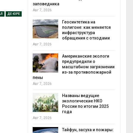
заповедника
Авг 7, 2026
Ми
АЛ
ДЕ-ЮРЕ
пот
Геосинтетика на
стр
полигоне: как меняется
объ
инфраструктура
контейнерных п
обращения с отходами
Авг 7, 2026
Авг 7, 2026
Пан
Американские экологи
огр
предупредили о
суд
масштабном загрязнении
пре
из-за противопожарной
Авг 6, 2026
пены
Авг 7, 2026
В к
Шэн
Названы ведущие
эва
экологические НКО
тыс
России по итогам 2025
Авг 6, 2026
года
Авг 7, 2026
МЕГ
уст
Тайфун, засуха и пожары:
эко