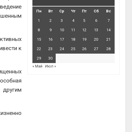
оведение
Пн
Вт
Ср
Чт
Пт
Сб
Вс
вышенным
1
2
3
4
5
6
7
8
9
10
11
12
13
14
ктивных
15
16
17
18
19
20
21
ивести к
22
23
24
25
26
27
28
29
30
« Май
Июл »
чищенных
пособная
 другим
жизненно