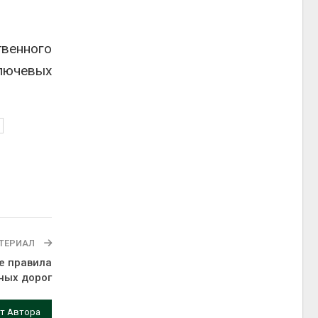
твенного
ключевых
ТЕРИАЛ
е правила
ных дорог
т Автора