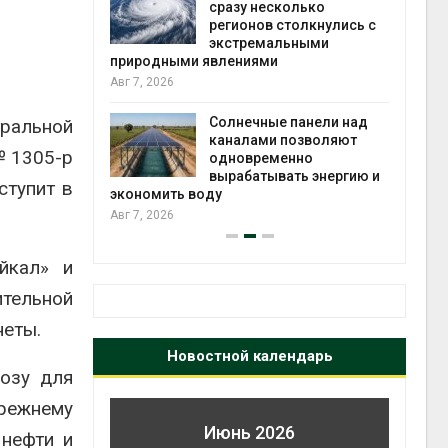
сразу несколько
вт
регионов столкнулись с
Авг 6, 2026
экстремальными
природными явлениями
Уч
Авг 7, 2026
пол
из 
Солнечные панели над
вет
тральной
каналами позволяют
Авг 6, 2026
 №1305-р
одновременно
вырабатывать энергию и
ступит в
экономить воду
Авг 7, 2026
йкал» и
тельной
неты.
Новостной календарь
розу для
режнему
Июнь 2026
 нефти и