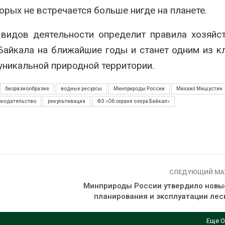
орых не встречается больше нигде на планете.
видов деятельности определит правила хозяйс
Байкала на ближайшие годы и станет одним из 
уникальной природной территории.
биоразнообразие
водные ресурсы
Минприроды России
Михаил Мишустин
онодательство
рекультивация
ФЗ «Об охране озера Байкал»
СЛЕДУЮЩИЙ МА
Минприроды России утвердило новы
планирования и эксплуатации лес
Еще О