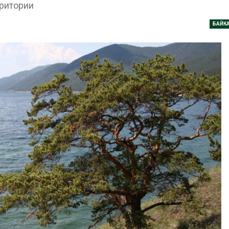
рритории
Авг 7, 2026
рироды
БАЙК
бовало ускорить
Приток воды в
тельство мусорных
водохранилища Волги и
тов и уборку
Камы в августе может
щадок
превысить норму почти в
полтора раза
Авг 7, 2026
ский канал вновь
ичивает загрузку
Евросоюз потребовал
 из-за дефицита
увеличить вложения в
ной воды
защиту природы на фоне
роста ущерба от пожаров
Авг 7, 2026
айской провинции
и из-за паводков
Дом из старых шин
ировали более 140
может обходиться без
человек
кондиционера и почти
без отопления
Авг 7, 2026
и ВкусВилл
овили
Камчатские северные
менники для сбора
олени набирают вес