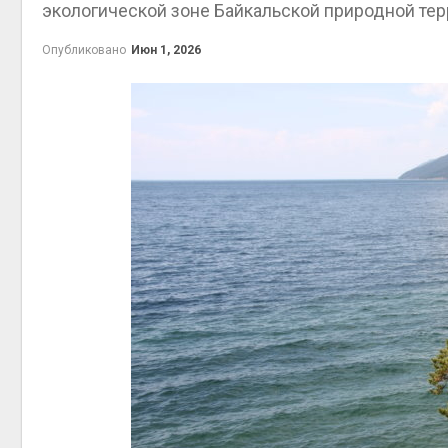
экологической зоне Байкальской природной те
Минп
Опубликовано
Июн 1, 2026
потре
строи
объек
контейнерных пло
Авг 7, 2026
Панам
огран
судов
прес
Авг 6, 2026
В кит
Шэньс
эваку
тыс. 
Авг 6, 2026
МЕГА 
устан
экооб