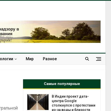
нологии
Мир
Разное
Самые популярные
В Индии проект дата-
До
центра Google
мо
столкнулся с протестами
пер
тральной
из-за воды и близости
Авг 