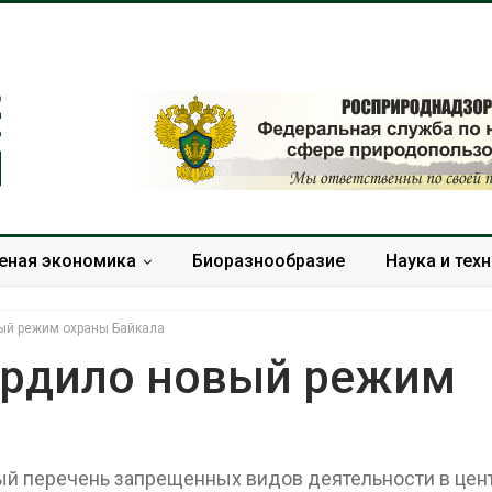
еная экономика
Биоразнообразие
Наука и тех
вый режим охраны Байкала
ердило новый режим
евая вода с крыш
Южная Корея ускорит
т помочь городам
развитие солнечной
ивать жару
энергетики из-за роста
ный перечень запрещенных видов деятельности в цен
спроса со стороны ИИ
 2026