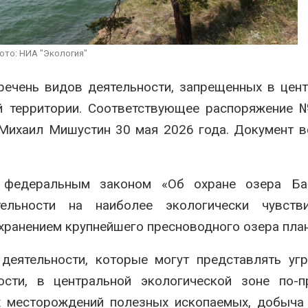
сырья
перед осенней миграцией
Авг 7, 2026
ые предложили
Ozon запустит сбор
ото: НИА "Экология"
ать питьевую воду
помощи для приютов
здуха с помощью
Нижнего Новгорода
речень видов деятельности, запрещенных в цен
Авг 7, 2026
ой территории. Соответствующее распоряжение
Михаил Мишустин 30 мая 2026 года. Документ в
с федеральным законом «Об охране озера Ба
ельности на наиболее экологически чувстви
охранением крупнейшего пресноводного озера пла
деятельности, которые могут представлять уг
ости, в центральной экологической зоне по-п
х месторождений полезных ископаемых, добыча