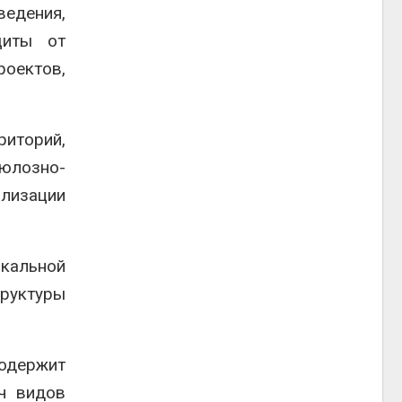
едения,
щиты от
оектов,
иторий,
юлозно-
лизации
кальной
труктуры
содержит
ч видов