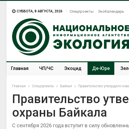
СУББОТА, 8 АВГУСТА, 2026
Спецпроекты
ЭкоКалендарь
Главная
ЧП/ЧС
Экоцид
Де-Юре
Зел
Спецпроекты
ЭкоЗОЖ
Главная
Спецпроекты
Байкал
Правительство утвердило но
Правительство утв
охраны Байкала
Дожд
може
переж
С сентября 2026 года вступит в силу обновлен
Авг 7,