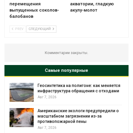
перемещения
акватории, гладкую
выпущенных соколов-
акулу-молот
балобанов
PREV
СЛЕДУЮЩИЙ
Комментарии закрыты.
Самые популярные
я
Минприроды потребовало ускорить
и
строительство мусорных объектов и
уборку контейнерных площадок
Авг 7, 2026
о
Панамский канал вновь ограничивает
загрузку судов из-за дефицита пресной
воды
Авг 6, 2026