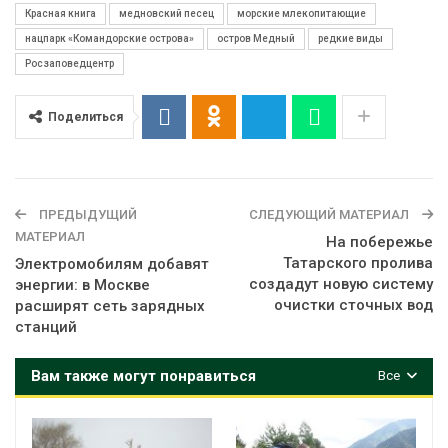
Красная книга
медновский песец
морские млекопитающие
нацпарк «Командорские острова»
остров Медный
редкие виды
Росзаповедцентр
Поделиться
ПРЕДЫДУЩИЙ
СЛЕДУЮЩИЙ МАТЕРИАЛ
МАТЕРИАЛ
На побережье
Татарского пролива
Электромобилям добавят
создадут новую систему
энергии: в Москве
очистки сточных вод
расширят сеть зарядных
станций
Вам также могут понравиться
Все