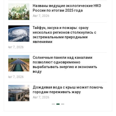
В китайской провинции Шэньси из-за
паводков эвакуировали более 140 тыс.
человек
Авг 6, 2026
МЕГА и ВкусВилл установили
экообменники для сбора вторсырья
Авг 6, 2026
Учёные предложили получать питьевую
воду из воздуха с помощью ветра
Авг 6, 2026
Приложение «Экопульс» для контроля
мусорных площадок запустят в
сентябре
Авг 6, 2026