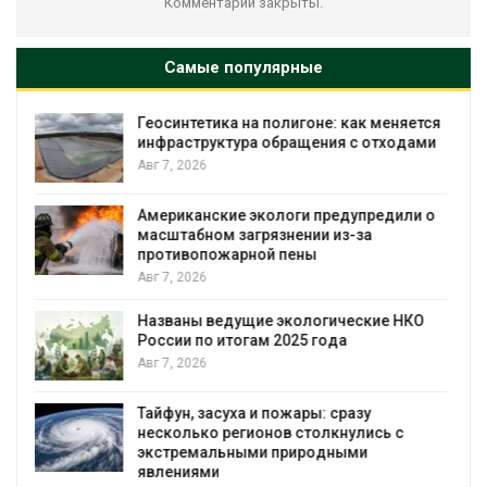
Комментарии закрыты.
Самые популярные
я
Минприроды потребовало ускорить
строительство мусорных объектов и
уборку контейнерных площадок
Авг 7, 2026
Панамский канал вновь ограничивает
загрузку судов из-за дефицита пресной
воды
Авг 6, 2026
В китайской провинции Шэньси из-за
паводков эвакуировали более 140 тыс.
человек
Авг 6, 2026
МЕГА и ВкусВилл установили
экообменники для сбора вторсырья
Авг 6, 2026