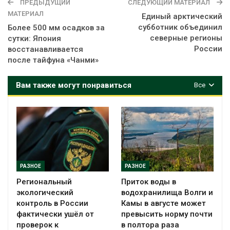
ПРЕДЫДУЩИЙ
СЛЕДУЮЩИЙ МАТЕРИАЛ
МАТЕРИАЛ
Единый арктический
субботник объединил
Более 500 мм осадков за
северные регионы
сутки: Япония
России
восстанавливается
после тайфуна «Чанми»
Вам также могут понравиться
Все
РАЗНОЕ
РАЗНОЕ
Региональный
Приток воды в
экологический
водохранилища Волги и
контроль в России
Камы в августе может
фактически ушёл от
превысить норму почти
проверок к
в полтора раза