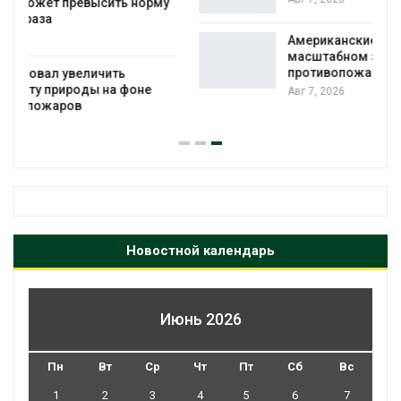
Американские экологи предупредили о
масштабном загрязнении из-за
противопожарной пены
Авг 7, 2026
Новостной календарь
Июнь 2026
Пн
Вт
Ср
Чт
Пт
Сб
Вс
1
2
3
4
5
6
7