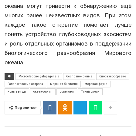
океана могут привести к обнаружению ещё
многих ранее неизвестных видов. При этом
каждое такое открытие помогает лучше
понять устройство глубоководных экосистем
и роль отдельных организмов в поддержании
биологического разнообразия Мирового
океана.
Microeledone galapagensis
беспозвоночные
биоразнообразие
Галапагосские острова
морская биология
морская фауна
новые виды
океанология
осьминог
Тихий океан
Поделиться