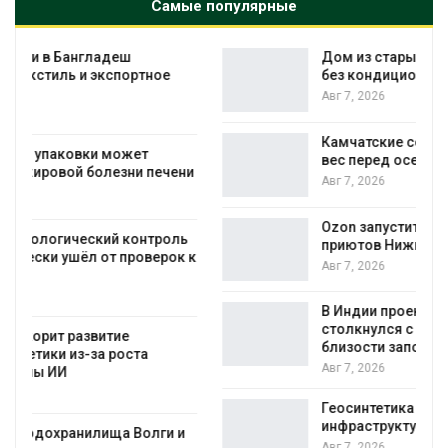
Самые популярные
Дом из старых шин может обходиться
без кондиционера и почти без отопления
Авг 7, 2026
Камчатские северные олени набирают
вес перед осенней миграцией
и
Авг 7, 2026
Ozon запустит сбор помощи для
приютов Нижнего Новгорода
к
Авг 7, 2026
В Индии проект дата-центра Google
столкнулся с протестами из-за воды и
близости заповедника
Авг 7, 2026
Геосинтетика на полигоне: как меняется
инфраструктура обращения с отходами
Авг 7, 2026