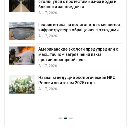
ы и
Авг 7, 2026
Дождевая вода с крыш может помочь
городам переживать жару
яется
Авг 7, 2026
дами
Минприроды потребовало ускорить
строительство мусорных объектов и
уборку контейнерных площадок
ли о
Авг 7, 2026
Панамский канал вновь ограничивает
загрузку судов из-за дефицита пресной
воды
НКО
Авг 6, 2026
В китайской провинции Шэньси из-за
паводков эвакуировали более 140 тыс.
человек
Авг 6, 2026