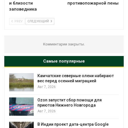
и близости
противопожарной пены
заповедника
PREV
СЛЕДУЮЩИЙ
Комментарии закрыты.
Самые популярные
ают
Тайфун, засуха и пожары: сразу
несколько регионов столкнулись с
экстремальными природными
явлениями
Авг 7, 2026
Солнечные панели над каналами
позволяют одновременно
вырабатывать энергию и экономить
воду
e