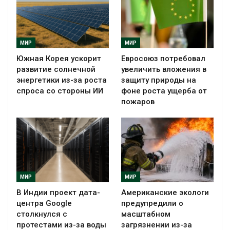
МИР
МИР
Южная Корея ускорит
Евросоюз потребовал
развитие солнечной
увеличить вложения в
энергетики из-за роста
защиту природы на
спроса со стороны ИИ
фоне роста ущерба от
пожаров
МИР
МИР
В Индии проект дата-
Американские экологи
центра Google
предупредили о
столкнулся с
масштабном
протестами из-за воды
загрязнении из-за