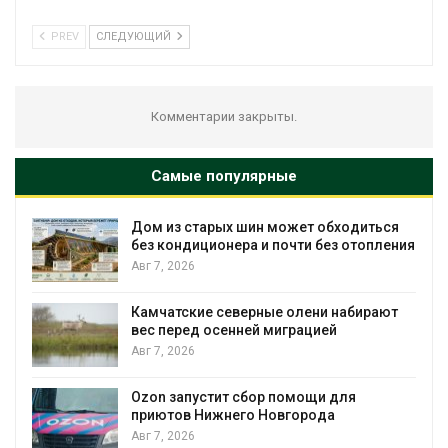
PREV
СЛЕДУЮЩИЙ
Комментарии закрыты.
Самые популярные
Дом из старых шин может обходиться
без кондиционера и почти без отопления
Авг 7, 2026
Камчатские северные олени набирают
вес перед осенней миграцией
Авг 7, 2026
Авг
Ozon запустит сбор помощи для
приютов Нижнего Новгорода
Авг 7, 2026