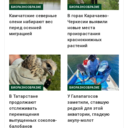
БИОРАЗНООБРАЗИЕ
БИОРАЗНООБРАЗИЕ
Камчатские северные
В горах Карачаево-
олени набирают вес
Черкесии выявили
перед осенней
новые места
миграцией
произрастания
краснокнижных
растений
БИОРАЗНООБРАЗИЕ
БИОРАЗНООБРАЗИЕ
В Татарстане
У Галапагосов
продолжают
заметили, ставшую
отслеживать
редкой для этой
перемещения
акватории, гладкую
выпущенных соколов-
акулу-молот
балобанов