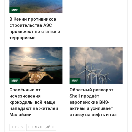
МИР
В Кении противников
строительства АЭС
проверяют по статье о
терроризме
МИР
МИР
Спасённые от
Обратный разворот:
исчезновения
Shell продаёт
крокодилы всё чаще
европейские ВИЭ-
нападают на жителей
активы и усиливает
Малайзии
ставку на нефть и газ
PREV
СЛЕДУЮЩИЙ