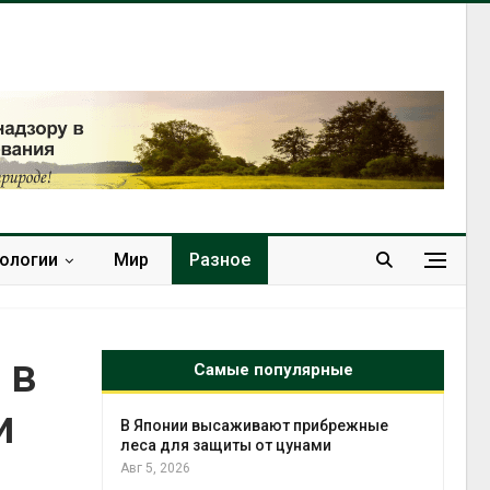
нологии
Мир
Разное
 в
Самые популярные
и
тметит 11-
В Японии высаживают прибрежные
невным
леса для защиты от цунами
Авг 5, 2026