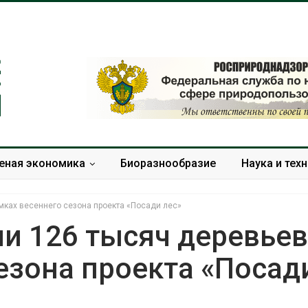
еная экономика
Биоразнообразие
Наука и тех
мках весеннего сезона проекта «Посади лес»
и 126 тысяч деревьев
езона проекта «Посад
Минприроды утвердило
Москвариум о
единую систему
летие трёхд
мониторинга и оценки
фестивалем
нагрузки на Байкал
Авг 5, 2026