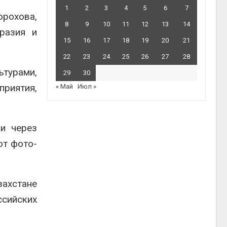
1
2
3
4
5
6
7
рохова,
8
9
10
11
12
13
14
разия и
15
16
17
18
19
20
21
22
23
24
25
26
27
28
ьтурами,
29
30
риятия,
« Май
Июл »
и через
ют фото-
захстане
ссийских