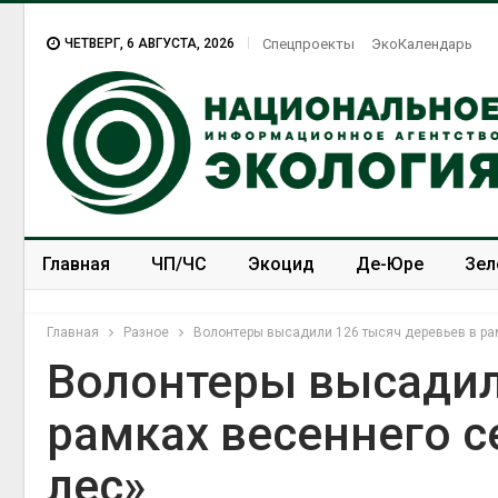
ЧЕТВЕРГ, 6 АВГУСТА, 2026
Спецпроекты
ЭкоКалендарь
Главная
ЧП/ЧС
Экоцид
Де-Юре
Зел
Спецпроекты
ЭкоЗОЖ
Главная
Разное
Волонтеры высадили 126 тысяч деревьев в ра
Волонтеры высадил
рамках весеннего с
лес»