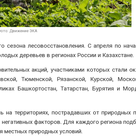
продаёт европейские
«Экопозитив-
ВИЭ-активы и усиливает
Авг 5, 2026
ставку на нефть и газ
026
Омская облас
ещё 598 млн 
ото: Движение ЭКА
Ливни и наводнения на
перевод час
юге Индии привели к
на газ
гибели 14 человек
Авг 5, 2026
го сезона лесовосстановления. С апреля по нач
Авг 4, 2026
лодых деревьев в регионах России и Казахстане.
овительных акций, участниками которых стали о
ской, Тюменской, Рязанской, Курской, Моско
ликах Башкортостан, Татарстан, Бурятия и Мор
ь на территориях, пострадавших от природных 
 негативных факторов. Для каждого региона под
я местных природных условий.