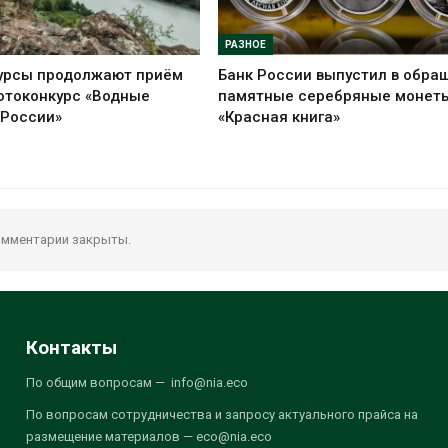
РАЗНОЕ
урсы продолжают приём
Банк России выпустил в обра
отоконкурс «Водные
памятные серебряные монет
 России»
«Красная книга»
мментарии закрыты.
Контакты
По общим вопросам — info@nia.eco
По вопросам сотрудничества и запросу актуального прайса на
размещение материалов — eco@nia.eco