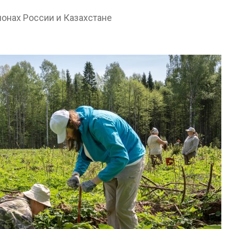
026
онах России и Казахстане
В Кении прот
Спасённые от
строительств
исчезновения крокодилы
проверяют по
всё чаще нападают на
терроризме
жителей Малайзии
Авг 5, 2026
026
Суд запретил
В России изменили
использоват
правила защиты от
крокодилов 
паводков,
израильской
лесоустройства,
Авг 5, 2026
вства и регистрации пестицидов
026
Органические
оказались «х
От спасения рек до
климата»: ис
цифровых экотроп:
показало пр
определены финалисты
экологических расчётов
Детского
Авг 5, 2026
ического форума
026
Стартовал пр
на экологиче
Обратный разворот: Shell
премию