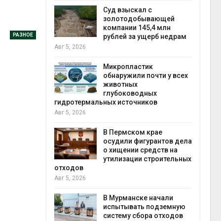
Авг 5
Суд взыскал с
ивников
золотодобывающей
а АЭС
компании 145,4 млн
РАЗНОЕ
 статье о
рублей за ущерб недрам
Авг 5, 2026
Авг 5
Микропластик
обнаружили почти у всех
ь
животных
для охраны
глубоководных
 тюрьмы
гидротермальных источников
Авг 5, 2026
рыбо
Авг 5
 яйца
В Пермском крае
уже для
осудили фигурантов дела
следование
о хищении средств на
еделы
утилизации строительных
отходов
Авг 5, 2026
экол
Авг 4
ием заявок
В Мурманске начали
скую
испытывать подземную
систему сбора отходов