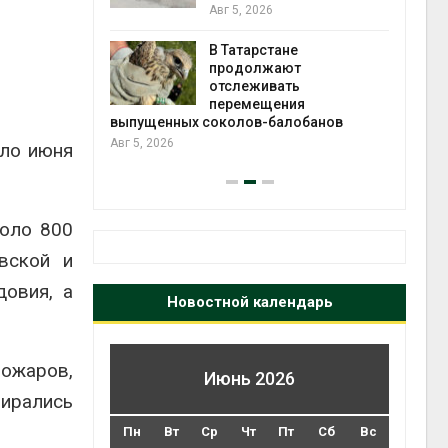
2026»
Авг 5, 2026
В Татарстане
Авг 4
ть получит
продолжают
рублей на
отслеживать
тных домов
перемещения
выпущенных соколов-балобанов
Авг 5, 2026
ало июня
коло 800
вской и
довия, а
Новостной календарь
пожаров,
Июнь 2026
бирались
Пн
Вт
Ср
Чт
Пт
Сб
Вс