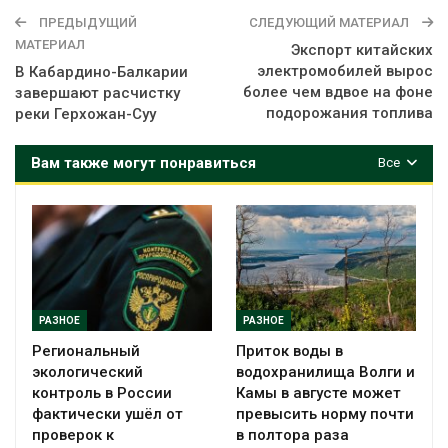
ПРЕДЫДУЩИЙ
СЛЕДУЮЩИЙ МАТЕРИАЛ
МАТЕРИАЛ
Экспорт китайских
электромобилей вырос
В Кабардино-Балкарии
более чем вдвое на фоне
завершают расчистку
подорожания топлива
реки Герхожан-Суу
Вам также могут понравиться
Все
РАЗНОЕ
РАЗНОЕ
Региональный
Приток воды в
экологический
водохранилища Волги и
контроль в России
Камы в августе может
фактически ушёл от
превысить норму почти
проверок к
в полтора раза