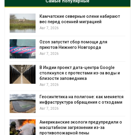
Самые популярные
Камчатские северные олени набирают
и
вес перед осенней миграцией
Авг 7, 2026
А
Ozon запустит сбор помощи для
к
приютов Нижнего Новгорода
Авг 7, 2026
В Индии проект дата-центра Google
столкнулся с протестами из-за воды и
А
близости заповедника
Авг 7, 2026
Геосинтетика на полигоне: как меняется
инфраструктура обращения с отходами
Авг 7, 2026
Американские экологи предупредили о
масштабном загрязнении из-за
противопожарной пены