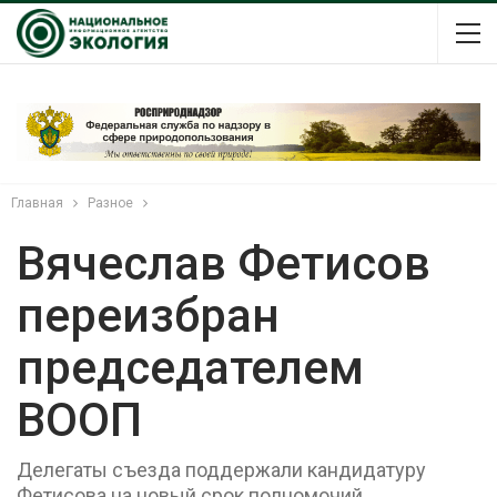
Главная
Разное
Вячеслав Фетисов
переизбран
председателем
ВООП
Делегаты съезда поддержали кандидатуру
Фетисова на новый срок полномочий