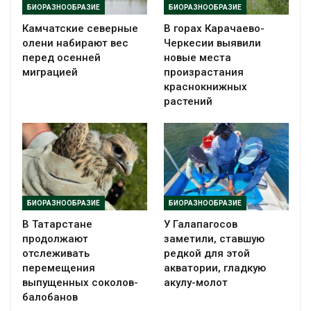
БИОРАЗНООБРАЗИЕ
БИОРАЗНООБРАЗИЕ
Камчатские северные
В горах Карачаево-
олени набирают вес
Черкесии выявили
перед осенней
новые места
миграцией
произрастания
краснокнижных
растений
БИОРАЗНООБРАЗИЕ
БИОРАЗНООБРАЗИЕ
В Татарстане
У Галапагосов
продолжают
заметили, ставшую
отслеживать
редкой для этой
перемещения
акватории, гладкую
выпущенных соколов-
акулу-молот
балобанов