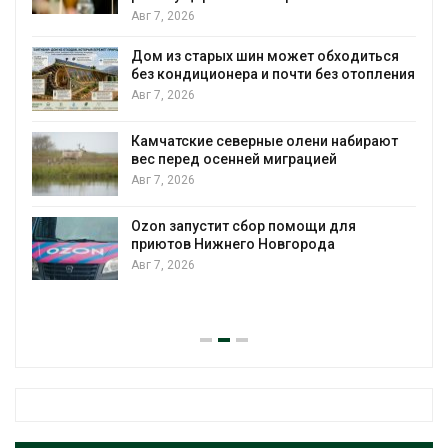
Авг 7, 2026
Дом из старых шин может обходиться
без кондиционера и почти без отопления
Авг 7, 2026
Камчатские северные олени набирают
и
вес перед осенней миграцией
Авг 7, 2026
А
Ozon запустит сбор помощи для
к
приютов Нижнего Новгорода
Авг 7, 2026
А