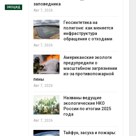
заповедника
ЭКОЦИД
Авг 7, 2026
в
ща Волги и
Геосинтетика на
те может
полигоне: как меняется
рму почти в
инфраструктура
конт
обращения с отходами
Авг 7
Авг 7, 2026
требовал
Американские экологи
ожения в
предупредили о
ды на фоне
масштабном загрязнении
 от пожаров
из-за противопожарной
Авг 6
пены
Авг 7, 2026
х шин
ться без
Названы ведущие
 и почти
экологические НКО
я
России по итогам 2025
Авг 6
года
Авг 7, 2026
северные
ют вес
Тайфун, засуха и пожары: