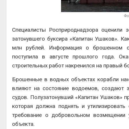
Авг 6, 2
Фо
Специалисты Росприроднадзора оценили э
затонувшего буксира «Капитан Ушаков». Ка
Авг 6, 2
млн рублей. Информация о брошенном су
поступила в августе прошлого года. Ок
строительных работ накренился на правый бо
Брошенные в водных объектах корабли нан
влияют на состояние водоемов, создают э
судов. Полузатонувший «Капитан Ушаков» п
которая должна поднять и утилизировать
требование о добровольном возмещении 
объекта.