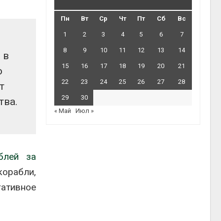
Пн
Вт
Ср
Чт
Пт
Сб
Вс
1
2
3
4
5
6
7
8
9
10
11
12
13
14
 в
15
16
17
18
19
20
21
о
22
23
24
25
26
27
28
т
29
30
тва.
« Май
Июл »
блей за
корабли,
гативное