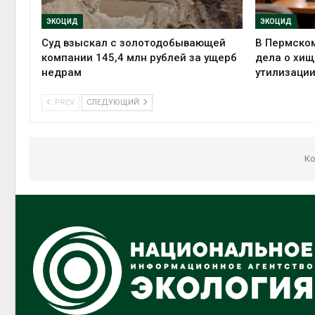
ЭКОЦИД
ЭКОЦИД
Суд взыскал с золотодобывающей
В Пермском
компании 145,4 млн рублей за ущерб
дела о хищ
недрам
утилизации
PREV
СЛЕДУЮЩИЙ
Ко