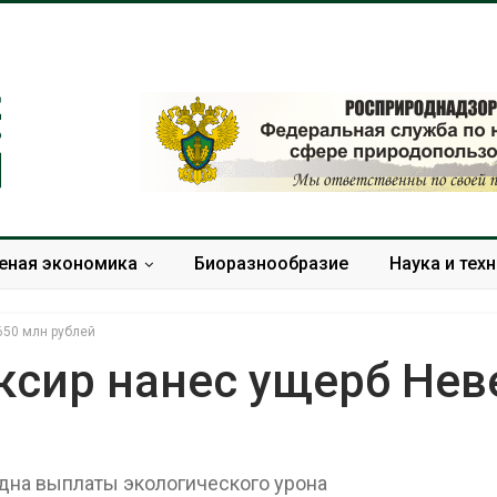
еная экономика
Биоразнообразие
Наука и тех
650 млн рублей
ксир нанес ущерб Нев
Дождевая вода с крыш
Южная Корея
может помочь городам
развитие сол
переживать жару
энергетики из
дна выплаты экологического урона
спроса со ст
Авг 7, 2026