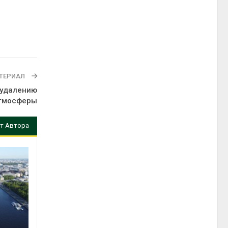
ТЕРИАЛ
 удалению
атмосферы
т Автора