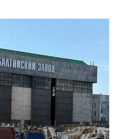
Авг 7, 2026
Минприроды
потребовало ускорить
Приток воды 
строительство мусорных
водохранили
объектов и уборку
Камы в авгус
нерных площадок
превысить но
полтора раза
026
Авг 7, 2026
Панамский канал вновь
ограничивает загрузку
Евросоюз по
судов из-за дефицита
увеличить вл
пресной воды
защиту приро
роста ущерба
026
Авг 7, 2026
В китайской провинции
Шэньси из-за паводков
Дом из стары
эвакуировали более 140
может обходи
тыс. человек
кондиционера
без отоплени
026
Авг 7, 2026
МЕГА и ВкусВилл
установили
Камчатские 
экообменники для сбора
олени набира