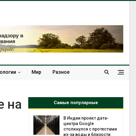
нологии
Мир
Разное
е на
Самые популярные
 ускорит
В Индии проект дата-
нечной
центра Google
-за роста
столкнулся с протестами
ороны ИИ
из-за воды и близости