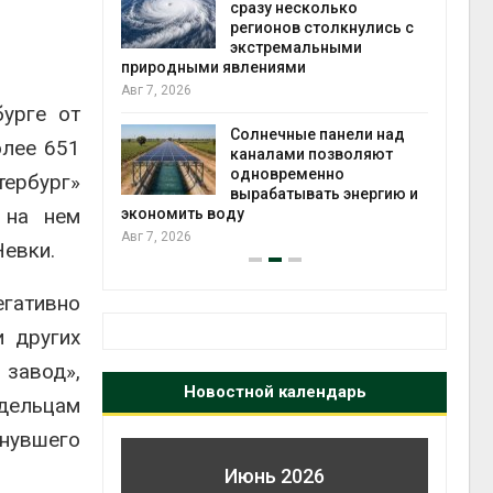
й миграцией
сразу несколько
регионов столкнулись с
Авг 6
экстремальными
природными явлениями
т сбор
Авг 7, 2026
приютов
урге от
города
Солнечные панели над
олее 651
каналами позволяют
Авг 6
одновременно
ербург»
вырабатывать энергию и
 на нем
экономить воду
Авг 7, 2026
Невки.
егативно
и других
 завод»,
Новостной календарь
адельцам
нувшего
Июнь 2026