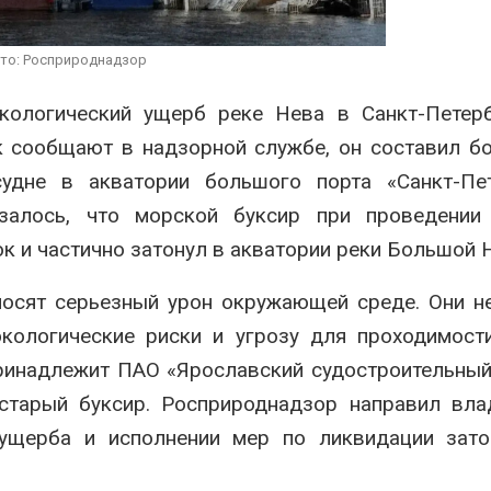
вторсырья
перед осенне
026
Авг 7, 2026
то: Росприроднадзор
Учёные предложили
Ozon запусти
получать питьевую воду
помощи для 
кологический ущерб реке Нева в Санкт-Петерб
из воздуха с помощью
Нижнего Нов
ветра
Авг 7, 2026
к сообщают в надзорной службе, он составил б
026
дне в акватории большого порта «Санкт-Пет
азалось, что морской буксир при проведении
к и частично затонул в акватории реки Большой 
осят серьезный урон окружающей среде. Они н
кологические риски и угрозу для проходимост
ринадлежит ПАО «Ярославский судостроительный
 старый буксир. Росприроднадзор направил вл
ущерба и исполнении мер по ликвидации зато