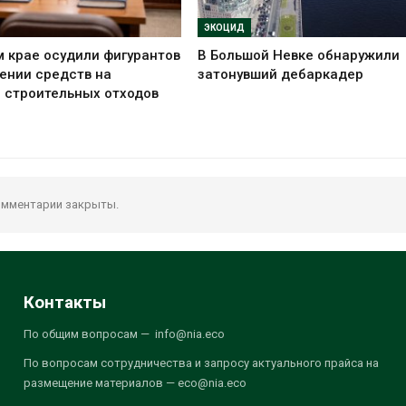
ЭКОЦИД
 крае осудили фигурантов
В Большой Невке обнаружили
ении средств на
затонувший дебаркадер
 строительных отходов
мментарии закрыты.
Контакты
По общим вопросам — info@nia.eco
По вопросам сотрудничества и запросу актуального прайса на
размещение материалов — eco@nia.eco