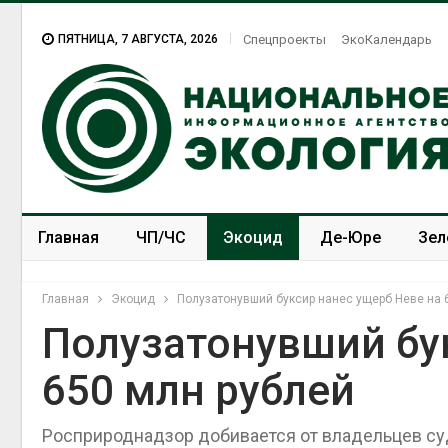
ПЯТНИЦА, 7 АВГУСТА, 2026
Спецпроекты
ЭкоКалендарь
Главная
ЧП/ЧС
Экоцид
Де-Юре
Зел
Спецпроекты
ЭкоЗОЖ
Главная
Экоцид
Полузатонувший буксир нанес ущерб Неве на 
Полузатонувший бу
650 млн рублей
Росприроднадзор добивается от владельцев су