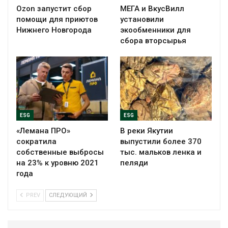
Ozon запустит сбор
МЕГА и ВкусВилл
помощи для приютов
установили
Нижнего Новгорода
экообменники для
сбора вторсырья
ESG
ESG
«Лемана ПРО»
В реки Якутии
сократила
выпустили более 370
собственные выбросы
тыс. мальков ленка и
на 23% к уровню 2021
пеляди
года
PREV
СЛЕДУЮЩИЙ