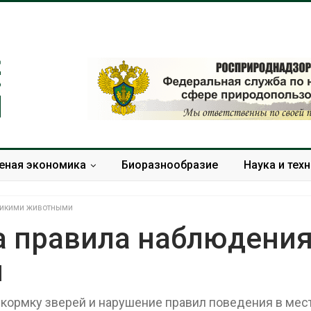
еная экономика
Биоразнообразие
Наука и тех
дикими животными
а правила наблюдения
и
Учёные научили салат
Названы вед
производить «животный»
экологически
белок для растительного
России по ито
дкормку зверей и нарушение правил поведения в мес
мяса
года