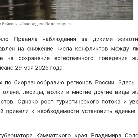
рекордного дождевого
строительств
паводка
объектов и уб
контейнерных площадок
26
Авг 7, 2026
о Байкал», «Заповедное Подлеморье»
В Домодедове
ликвидируют
Панамский ка
последствия разлива
ограничивает 
рдило Правила наблюдения за дикими живот
химикатов после пожара
судов из-за 
равлен на снижение числа конфликтов между л
аде
пресной воды
26
Авг 6, 2026
е на сохранение естественного поведения жи
ано 29 мая 2026 года.
х по биоразнообразию регионов России. Здесь
 олени, лисицы, волки и многие другие виды ж
стов. Однако рост туристического потока и ув
ой привели к необходимости установить единые
убернатора Камчатского края Владимира Соло