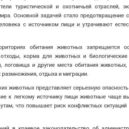
тели туристической и охотничьей отраслей, э
ира. Основной задачей стало предотвращение с
еловека с источником пищи и утрачивают есте
рриториях обитания животных запрещается ос
 отходы, корма для животных и биологические
ы, логовища и другие места обитания животных,
 размножения, отдыха и миграции.
ких животных представляет серьезную опасность
шие к легкому источнику пищи животные чаще в
утам, что повышает риск конфликтных ситуаций
ний в краевое законодательство об администр