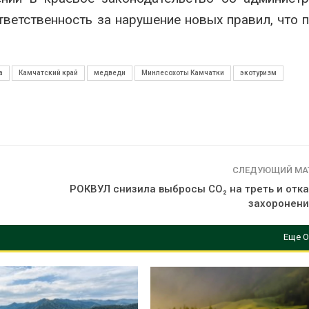
тветственность за нарушение новых правил, что 
а
Камчатский край
медведи
Минлесохоты Камчатки
экотуризм
СЛЕДУЮЩИЙ МА
РОКВУЛ снизила выбросы CO₂ на треть и отка
захоронени
Еще О