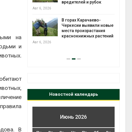
о мусорных
вредителей и рубок
орку
Авг 6, 2026
Авг 6,
В горах Карачаево-
Черкесии выявили новые
нал вновь
места произрастания
загрузку
краснокнижных растений
ными на
дефицита
Авг 6, 2026
юдьми и
на с
Авг 6,
вотных.
 обитают
ивотных,
Новостной календарь
еличение
 правила
Июнь 2026
дова. В