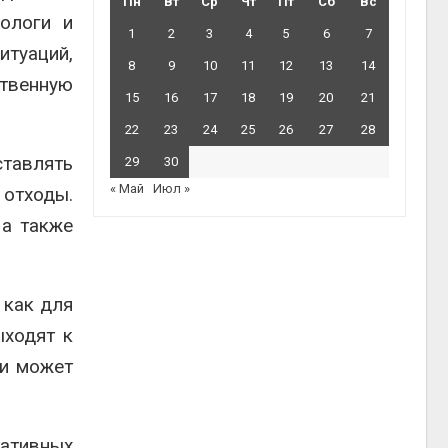
Пн
Вт
Ср
Чт
Пт
Сб
Вс
кологи и
1
2
3
4
5
6
7
итуаций,
8
9
10
11
12
13
14
ственную
15
16
17
18
19
20
21
22
23
24
25
26
27
28
тавлять
29
30
« Май
Июл »
 отходы.
 а также
 как для
ыходят к
 и может
ативных