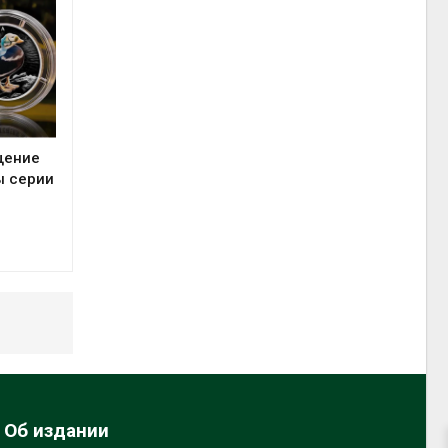
щение
ы серии
Об издании