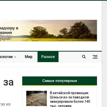
нологии
Мир
Разное
 за
Самые популярные
ущие
В китайской провинции
е НКО
Шэньси из-за паводков
гам 2025
эвакуировали более 140
тах их
тыс. человек