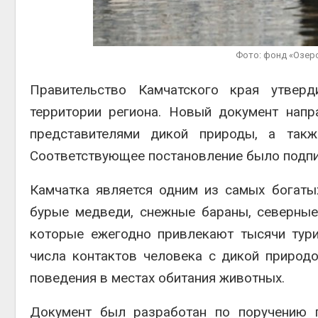
Авг 6, 20
Фото: фонд «Озер
Правительство Камчатского края утве
территории региона. Новый документ нап
на скл
Авг 6, 20
представителями дикой природы, а такж
Соответствующее постановление было подпис
Камчатка является одним из самых богаты
бурые медведи, снежные бараны, северные
которые ежегодно привлекают тысячи тури
числа контактов человека с дикой природ
поведения в местах обитания животных.
Документ был разработан по поручению г