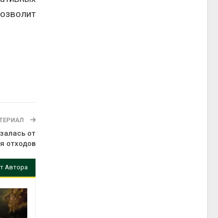
позволит
ТЕРИАЛ
залась от
я отходов
т Автора