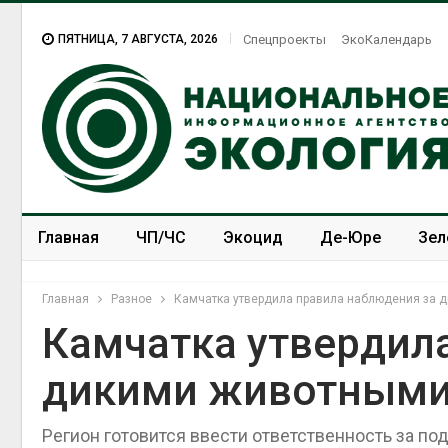
ПЯТНИЦА, 7 АВГУСТА, 2026
Спецпроекты
ЭкоКалендарь
Главная
ЧП/ЧС
Экоцид
Де-Юре
Зел
Спецпроекты
ЭкоЗОЖ
Главная
Разное
Камчатка утвердила правила наблюдения за 
Камчатка утвердил
дикими животным
Регион готовится ввести ответственность за по