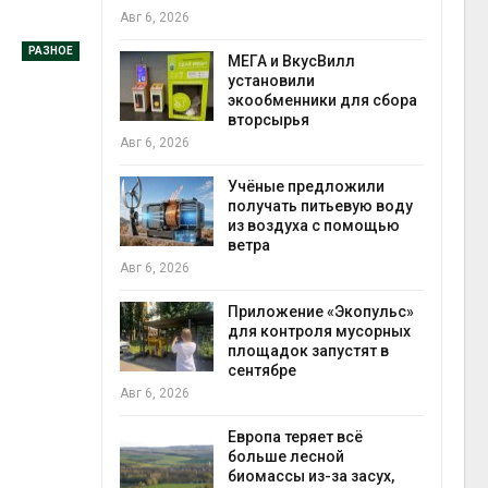
Авг 6, 2026
Авг 6,
РАЗНОЕ
а и пожары:
МЕГА и ВкусВилл
ько
установили
лкнулись с
экообменники для сбора
ыми
вторсырья
Авг 6, 2026
Учёные предложили
нели над
получать питьевую воду
зволяют
из воздуха с помощью
о
ветра
прес
 энергию и
Авг 6, 2026
Авг 6,
Приложение «Экопульс»
для контроля мусорных
да с крыш
площадок запустят в
ь городам
сентябре
ару
ближ
Авг 6, 2026
Авг 6,
Европа теряет всё
больше лесной
ускорить
биомассы из-за засух,