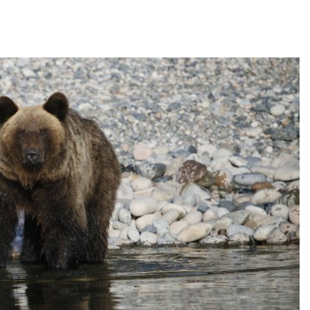
26
Авг 7, 2026
Засуха в Индонезии
Тайфун, засух
увеличила производство
сразу нескол
соли почти в 20 раз
регионов сто
экстремальн
Авг 6, 2026
природными явлениями
Авг 7, 2026
В пяти странах Амазонии
задержали более 800
человек в ходе операции
Солнечные па
против экологических
каналами по
плений
одновременн
вырабатывать
26
экономить воду
Авг 7, 2026
Новый порядок расчёта
нарушений квот на
промышленные выбросы
Дождевая во
может появиться в
может помоч
шее время
переживать ж
26
Авг 7, 2026
В Ирбите начнут
Минприроды
расчистку Ницы после
потребовало 