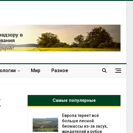
нологии
Мир
Разное
к
Самые популярные
яет всё
Геосинтетика на
сной
полигоне: как меняется
з-за засух,
инфраструктура
 и рубок
обращения с отходами