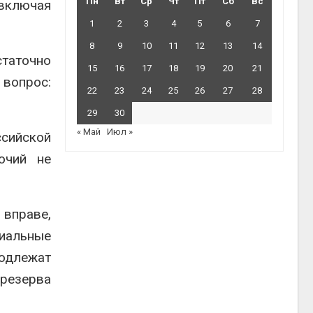
Пн
Вт
Ср
Чт
Пт
Сб
Вс
включая
1
2
3
4
5
6
7
8
9
10
11
12
13
14
статочно
15
16
17
18
19
20
21
 вопрос:
22
23
24
25
26
27
28
29
30
« Май
Июл »
сийской
очий не
 вправе,
риальные
одлежат
 резерва