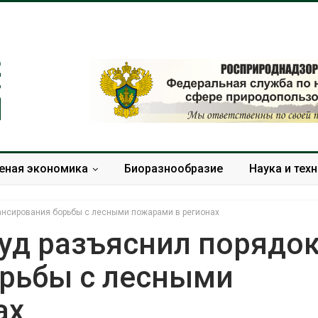
еная экономика
Биоразнообразие
Наука и тех
ансирования борьбы с лесными пожарами в регионах
уд разъяснил порядо
рьбы с лесными
Минприроды
Европа тер
потребовало ускорить
больше ле
ах
строительство мусорных
биомассы и
объектов и уборку
вредителей