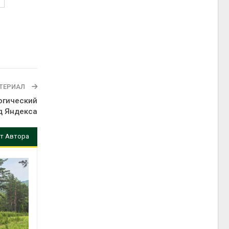
ТЕРИАЛ
логический
д Яндекса
т Автора