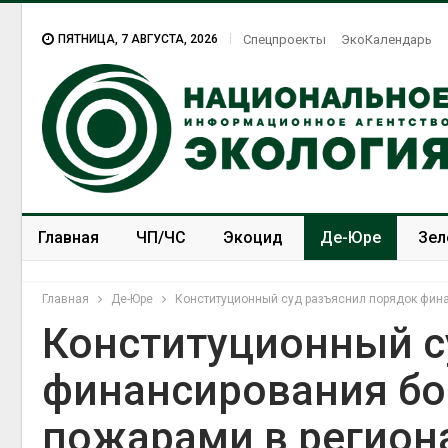
ПЯТНИЦА, 7 АВГУСТА, 2026
Спецпроекты
ЭкоКалендарь
Главная
ЧП/ЧС
Экоцид
Де-Юре
Зел
Спецпроекты
ЭкоЗОЖ
Главная
Де-Юре
Конституционный суд разъяснил порядок фин
Конституционный с
финансирования бо
т всё
Геосинтетика на
ой
полигоне: как меняется
пожарами в регион
за засух,
инфраструктура
 рубок
обращения с отходами