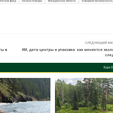
лесной фонд
лесные пожары
Магаданская область
пожарная безопасность
СЛЕДУЮЩИЙ МА
ты в
ИИ, дата-центры и упаковка: как меняется эко
сле
Еще О