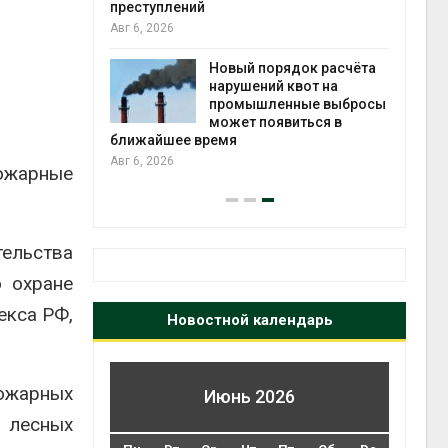
каналами позволяют
одновременно
вырабатывать энергию и
экономить воду
ядок расчёта
Авг 7, 2026
 квот на
нные выбросы
виться в
Дождевая вода с крыш
может помочь городам
переживать жару
ожарные
Авг 7, 2026
ельства
 охране
екса РФ,
Новостной календарь
ожарных
Июнь 2026
 лесных