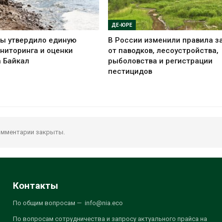
ДЕ-ЮРЕ
ы утвердило единую
В России изменили правила 
ниторинга и оценки
от паводков, лесоустройства,
а Байкал
рыболовства и регистрации
пестицидов
мментарии закрыты.
Контакты
По общим вопросам — info@nia.eco
По вопросам сотрудничества и запросу актуального прайса на