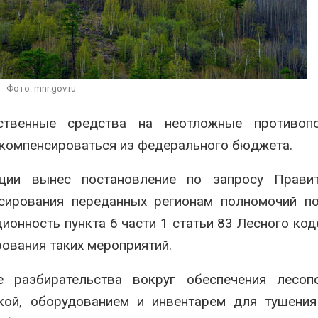
из воздуха с помощью
преступлений
ветра
Авг 6, 2026
, 2026
Новый пор
Приложение «Экопульс»
нарушений
для контроля мусорных
промышле
площадок запустят в
может поя
Фото: mnr.gov.ru
сентябре
ближайшее время
, 2026
Авг 6, 2026
ственные средства на неотложные противоп
 компенсироваться из федерального бюджета.
ции вынес постановление по запросу Правит
сирования переданных регионам полномочий по
ионность пункта 6 части 1 статьи 83 Лесного код
ования таких мероприятий.
 разбирательства вокруг обеспечения лесоп
кой, оборудованием и инвентарем для тушения