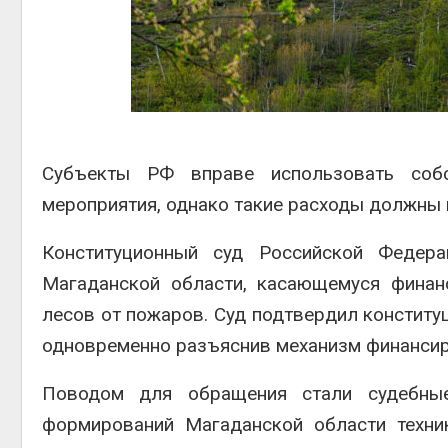
каналами позволяют
одновременно
вырабатывать энергию и
Авг 6
экономить воду
ок расчёта
Авг 7, 2026
от на
ые выбросы
ться в
Дождевая вода с крыш
может помочь городам
переживать жару
Авг 6
Субъекты РФ вправе использовать соб
Авг 7, 2026
мероприятия, однако такие расходы должны
Конституционный суд Российской Федера
Магаданской области, касающемуся финан
лесов от пожаров. Суд подтвердил конституц
одновременно разъяснив механизм финансир
Поводом для обращения стали судебные
формирований Магаданской области техни