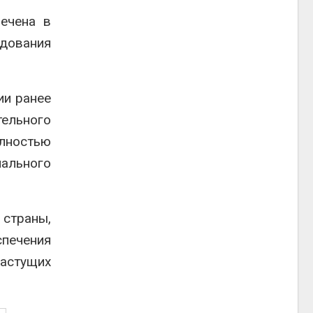
печена в
одования
ии ранее
тельного
олностью
нального
страны,
спечения
растущих