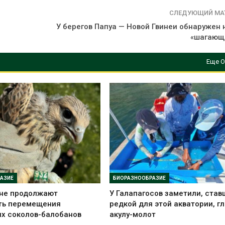
СЛЕДУЮЩИЙ МА
У берегов Папуа — Новой Гвинеи обнаружен 
«шагающ
Еще О
АЗИЕ
БИОРАЗНООБРАЗИЕ
ане продолжают
У Галапагосов заметили, ста
ть перемещения
редкой для этой акватории, г
х соколов-балобанов
акулу-молот