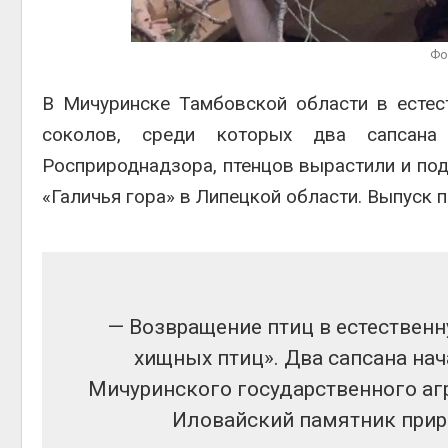
Фо
В Мичуринске Тамбовской области в естес
эколо
Авг 5,
соколов, среди которых два сапсана
Росприроднадзора, птенцов вырастили и по
«Галичья гора» в Липецкой области. Выпуск 
— Возвращение птиц в естественн
хищных птиц». Два сапсана на
Мичуринского государственного агр
Иловайский памятник прир