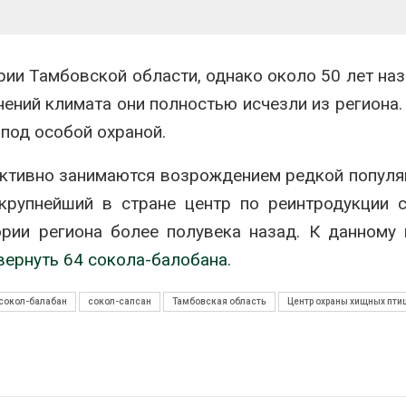
ии Тамбовской области, однако около 50 лет наз
ений климата они полностью исчезли из региона.
 под особой охраной.
ктивно занимаются возрождением редкой популяц
крупнейший в стране центр по реинтродукции 
ории региона более полувека назад. К данному
вернуть 64 сокола-балобана.
сокол-балабан
сокол-сапсан
Тамбовская область
Центр охраны хищных пти