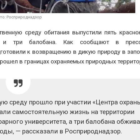
вредителей 
Авг 6, 2026
Органические яйца
оказались «хуже для
то: Росприроднадзор
климата»: исследование
В горах Кар
показало пределы
Черкесии в
твенную среду обитания выпустили пять красн
гических расчётов
места прои
краснокниж
 2026
 и три балобана. Как сообщают в пресс
Авг 6, 2026
дготовили к возвращению в дикую природу в зап
прошел в границах охраняемых природных террито
ую среду прошло при участии «Центра охран
чали самостоятельную жизнь на территории
арного университета, а три балобана обжив
оды, — рассказали в Росприроднадзор.