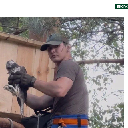
Авг 6, 2026
БИОРА
В Австралии снизят
стоимость установки
МЕГА и Вку
солнечных панелей для
установили
бизнеса
экообменни
вторсырья
 2026
Авг 6, 2026
Москвариум отметит 11-
летие трёхдневным
Учёные пре
фестивалем
получать пи
из воздуха
Авг 5, 2026
ветра
Авг 6, 2026
В Кении противников
строительства АЭС
проверяют по статье о
Приложение
терроризме
для контро
площадок з
 2026
сентябре
Авг 6, 2026
Суд запретил
использовать
крокодилов для охраны
Европа теря
израильской тюрьмы
больше лес
биомассы из
 2026