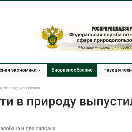
еная экономика
Биоразнообразие
Наука и тех
пустили редких соколов
ти в природу выпусти
Изменение климата
В китайской
меняет ареалы бабочек
Шэньси из-з
по всему миру
эвакуировал
алобана и два сапсана
тыс. челове
Авг 6, 2026