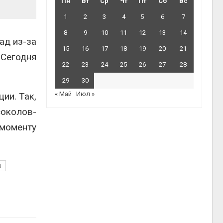
Пн
Вт
Ср
Чт
Пт
Сб
Вс
1
2
3
4
5
6
7
8
9
10
11
12
13
14
ад из-за
15
16
17
18
19
20
21
 Сегодня
22
23
24
25
26
27
28
29
30
« Май
Июл »
ии. Так,
соколов-
 моменту
ц