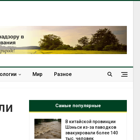
нологии
Мир
Разное
ли
Самые популярные
 провинции
Учёные научили салат
а паводков
производить «животный»
и более 140
белок для растительного
к
мяса