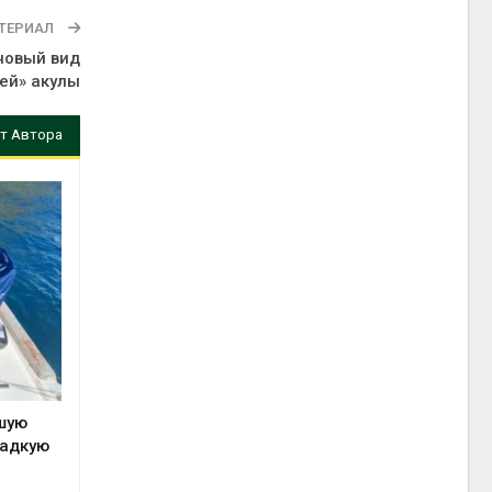
ТЕРИАЛ
новый вид
ей» акулы
т Автора
вшую
ладкую