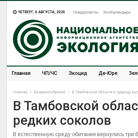
ЧЕТВЕРГ, 6 АВГУСТА, 2026
Спецпроекты
ЭкоКалендарь
Главная
ЧП/ЧС
Экоцид
Де-Юре
Зел
Спецпроекты
ЭкоЗОЖ
Главная
Биоразнообразие
В Тамбовской области в природу вы
В Тамбовской облас
редких соколов
В естественную среду обитания вернулись три б