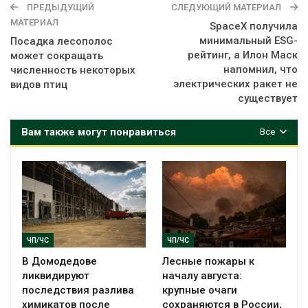
ПРЕДЫДУЩИЙ
СЛЕДУЮЩИЙ МАТЕРИАЛ
МАТЕРИАЛ
SpaceX получила
минимальный ESG-
Посадка лесополос
рейтинг, а Илон Маск
может сокращать
напомнил, что
численность некоторых
электрических ракет не
видов птиц
существует
Вам также могут понравиться
Все
ЧП/ЧС
ЧП/ЧС
В Домодедове
Лесные пожары к
ликвидируют
началу августа:
последствия разлива
крупные очаги
химикатов после
сохраняются в России,