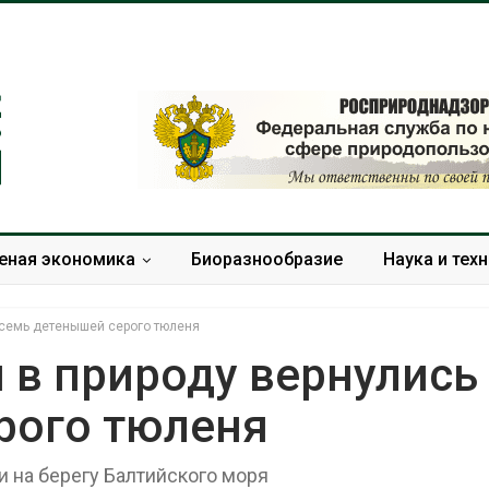
еная экономика
Биоразнообразие
Наука и тех
 семь детенышей серого тюленя
 в природу вернулись
рого тюленя
Минприроды утвердило
Москвариум о
единую систему
летие трёхд
мониторинга и оценки
фестивалем
 на берегу Балтийского моря
нагрузки на Байкал
Авг 5, 2026