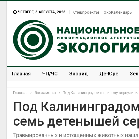
ЧЕТВЕРГ, 6 АВГУСТА, 2026
Спецпроекты
ЭкоКалендарь
Главная
ЧП/ЧС
Экоцид
Де-Юре
Зел
Спецпроекты
ЭкоЗОЖ
Главная
Экозаметка
Под Калининградом в природу вернулись
Под Калининградом
семь детенышей се
Травмированных и истощенных животных нашли