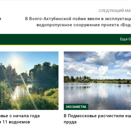
СЛЕДУЮЩИЙ МА
м
В Волго-Ахтубинской пойме ввели в эксплуатац
водопропускное сооружение проекта «Вод
Еще О
ЭКОЗАМЕТКА
вье с начала года
В Подмосковье расчистили ещ
 11 водоемов
пруда