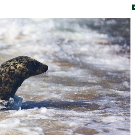
026
В Кении прот
Спасённые от
строительств
исчезновения крокодилы
проверяют по
всё чаще нападают на
терроризме
жителей Малайзии
Авг 5, 2026
026
Суд запретил
В России изменили
использоват
правила защиты от
крокодилов 
паводков,
израильской
лесоустройства,
Авг 5, 2026
вства и регистрации пестицидов
026
Органические
оказались «х
От спасения рек до
климата»: ис
цифровых экотроп:
показало пр
определены финалисты
экологических расчётов
Детского
Авг 5, 2026
ического форума
026
Стартовал пр
на экологиче
Обратный разворот: Shell
премию