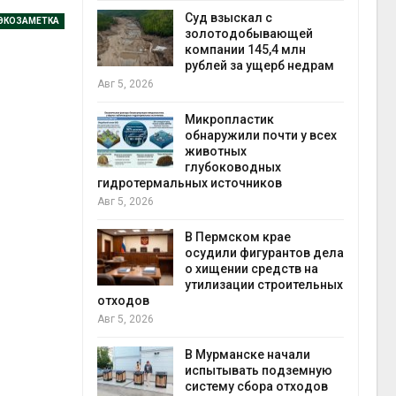
Авг 5
Суд взыскал с
ЭКОЗАМЕТКА
ивников
золотодобывающей
а АЭС
компании 145,4 млн
 статье о
рублей за ущерб недрам
Авг 5, 2026
Авг 5
Микропластик
обнаружили почти у всех
ь
животных
для охраны
глубоководных
 тюрьмы
гидротермальных источников
Авг 5, 2026
рыбо
Авг 5
 яйца
В Пермском крае
уже для
осудили фигурантов дела
следование
о хищении средств на
еделы
утилизации строительных
отходов
Авг 5, 2026
экол
Авг 4
ием заявок
В Мурманске начали
скую
испытывать подземную
систему сбора отходов