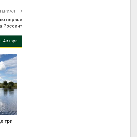
ТЕРИАЛ
ию первое
а России»
т Автора
е три