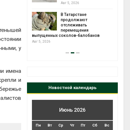
2026»
Авг 5, 2026
В Татарстане
Авг 4
ть получит
продолжают
рублей на
отслеживать
етенышей
тных домов
перемещения
выпущенных соколов-балобанов
остоянии
Авг 5, 2026
нными, у
ли имена
крепли и
Новостной календарь
бережье
алистов
Июнь 2026
Пн
Вт
Ср
Чт
Пт
Сб
Вс