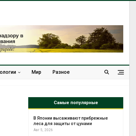
нологии
Мир
Разное
Самые популярные
тметит 11-
В Японии высаживают прибрежные
невным
леса для защиты от цунами
Авг 5, 2026