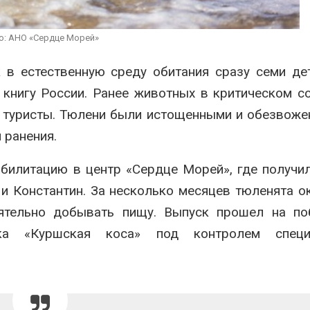
продаёт европейские
«Экопозитив-
ВИЭ-активы и усиливает
Авг 5, 2026
ставку на нефть и газ
о: АНО «Сердце Морей»
026
Омская облас
ещё 598 млн 
 в естественную среду обитания сразу семи д
Ливни и наводнения на
перевод час
юге Индии привели к
на газ
 книгу России. Ранее животных в критическом с
гибели 14 человек
Авг 5, 2026
 туристы. Тюлени были истощенными и обезвоже
Авг 4, 2026
 ранения.
билитацию в центр «Сердце Морей», где получи
 и Константин. За несколько месяцев тюленята о
ятельно добывать пищу. Выпуск прошел на по
ка «Куршская коса» под контролем специ