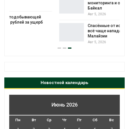
мониторинга и оценки нагрузки на
Байкал
Авг 5, 2026
Спасённые от исчезновения крокодилы
всё чаще нападают на жителей
Малайзии
Авг 5, 2026
Новостной календарь
Июнь 2026
Пн
Вт
Ср
Чт
Пт
Сб
Вс