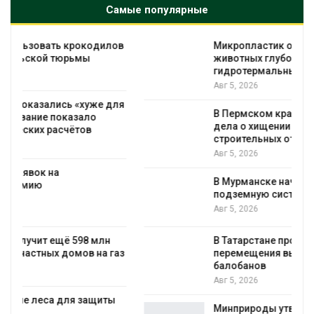
Самые популярные
в
Микропластик обнаружили почти у всех
животных глубоководных
гидротермальных источников
Авг 5, 2026
я
В Пермском крае осудили фигурантов
дела о хищении средств на утилизации
строительных отходов
Авг 5, 2026
В Мурманске начали испытывать
подземную систему сбора отходов
Авг 5, 2026
В Татарстане продолжают отслеживать
з
перемещения выпущенных соколов-
балобанов
Авг 5, 2026
Минприроды утвердило единую систему