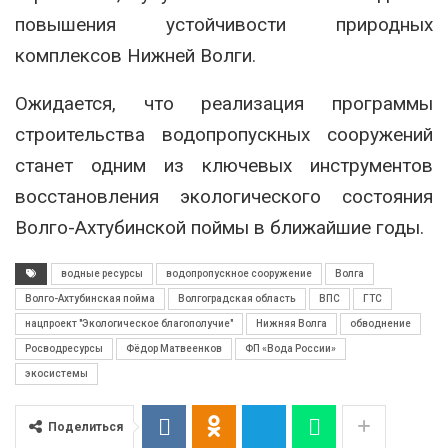
повышения устойчивости природных
комплексов Нижней Волги.
Ожидается, что реализация программы
строительства водопропускных сооружений
станет одним из ключевых инструментов
восстановления экологического состояния
Волго-Ахтубинской поймы в ближайшие годы.
водные ресурсы
водопропускное сооружение
Волга
Волго-Ахтубинская пойма
Волгоградская область
ВПС
ГТС
нацпроект "Экологическое благополучие"
Нижняя Волга
обводнение
Росводресурсы
Фёдор Матвеенков
ФП «Вода России»
экосистемы
Поделиться