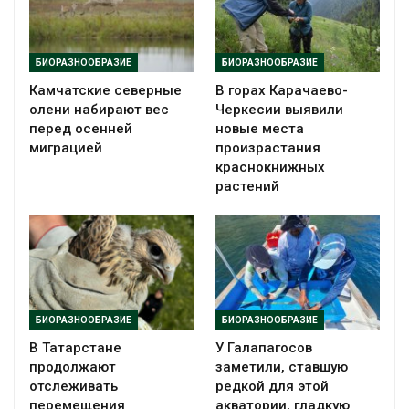
БИОРАЗНООБРАЗИЕ
БИОРАЗНООБРАЗИЕ
Камчатские северные
В горах Карачаево-
олени набирают вес
Черкесии выявили
перед осенней
новые места
миграцией
произрастания
краснокнижных
растений
БИОРАЗНООБРАЗИЕ
БИОРАЗНООБРАЗИЕ
В Татарстане
У Галапагосов
продолжают
заметили, ставшую
отслеживать
редкой для этой
перемещения
акватории, гладкую