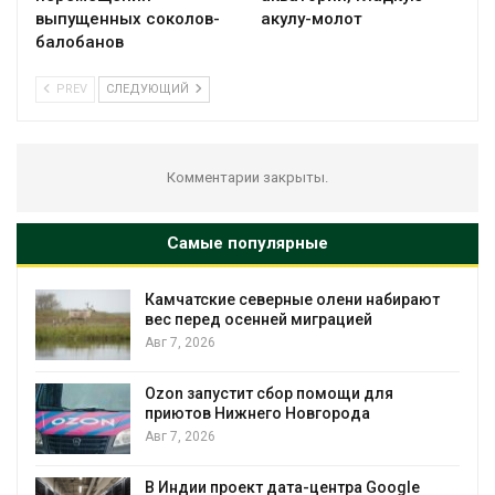
выпущенных соколов-
акулу-молот
балобанов
PREV
СЛЕДУЮЩИЙ
Комментарии закрыты.
Самые популярные
Камчатские северные олени набирают
и
вес перед осенней миграцией
Авг 7, 2026
А
Ozon запустит сбор помощи для
к
приютов Нижнего Новгорода
Авг 7, 2026
В Индии проект дата-центра Google