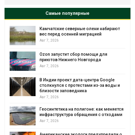
Самые популярные
Камчатские северные олени набирают
и
вес перед осенней миграцией
Авг 7, 2026
А
Ozon запустит сбор помощи для
к
приютов Нижнего Новгорода
Авг 7, 2026
В Индии проект дата-центра Google
столкнулся с протестами из-за воды и
А
близости заповедника
Авг 7, 2026
Геосинтетика на полигоне: как меняется
инфраструктура обращения с отходами
Авг 7, 2026
Американские экологи предупредили о