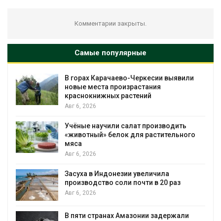
Комментарии закрыты.
Самые популярные
ачаево-Черкесии выявили
В Домодедове ли
 произрастания
последствия разл
ных растений
пожара на складе
Авг 6, 2026
или салат производить
Изменение клима
белок для растительного
бабочек по всему
Авг 6, 2026
В Австралии сниз
донезии увеличила
установки солнеч
о соли почти в 20 раз
бизнеса
Авг 6, 2026
нах Амазонии задержали
Москвариум отмет