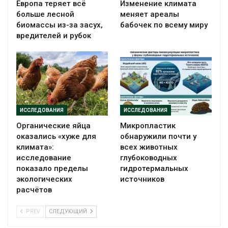
Европа теряет всё
Изменение климата
больше лесной
меняет ареалы
биомассы из-за засух,
бабочек по всему миру
вредителей и рубок
ИССЛЕДОВАНИЯ
ИССЛЕДОВАНИЯ
Органические яйца
Микропластик
оказались «хуже для
обнаружили почти у
климата»:
всех животных
исследование
глубоководных
показало пределы
гидротермальных
экологических
источников
расчётов
PREV
СЛЕДУЮЩИЙ