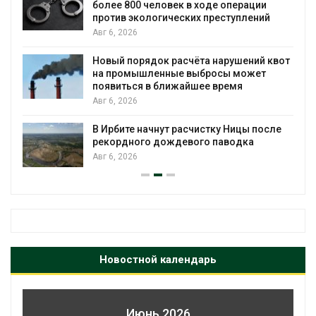
еловек в ходе операции
трёхдневным фес
огических преступлений
Авг 5, 2026
В Кении противни
ок расчёта нарушений квот
проверяют по ста
енные выбросы может
Авг 5, 2026
 ближайшее время
Суд запретил исп
для охраны изра
чнут расчистку Ницы после
Авг 5, 2026
 дождевого паводка
Новостной календарь
Июнь 2026