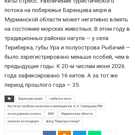
киты стресс. Увеличение туристического
потока на побережье Баренцева моря в
Мурманской области может негативно влиять
на состояние морских животных. В этом году в
традиционных районах нагула — у села
Териберка, губы Ура и полуострова Рыбачий —
было зарегистрировано меньше особей, чем в
предыдущие годы. К 20-м числам июня 2026
года зафиксировано 16 китов. А за тот же
период прошлого года — 35.
Баренцево море
горбатые киты
Институт проблем экологии и эволюции им. А. Н. Северцова РАН
исследования ученых
МАУ
Мурманская область
научная экспедиция
фонд "Природа и люди"