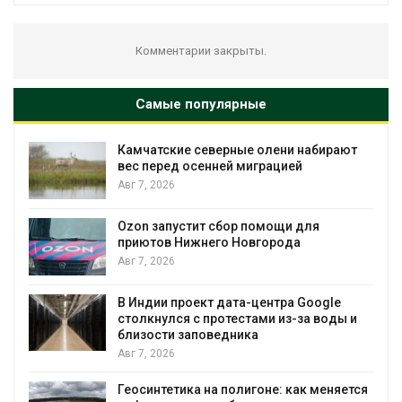
Комментарии закрыты.
Самые популярные
Камчатские северные олени набирают
Т
вес перед осенней миграцией
н
Авг 7, 2026
Авг 7, 2026
Ozon запустит сбор помощи для
приютов Нижнего Новгорода
С
Авг 7, 2026
в
В Индии проект дата-центра Google
столкнулся с протестами из-за воды и
Авг 7, 2026
близости заповедника
Авг 7, 2026
г
Геосинтетика на полигоне: как меняется
А