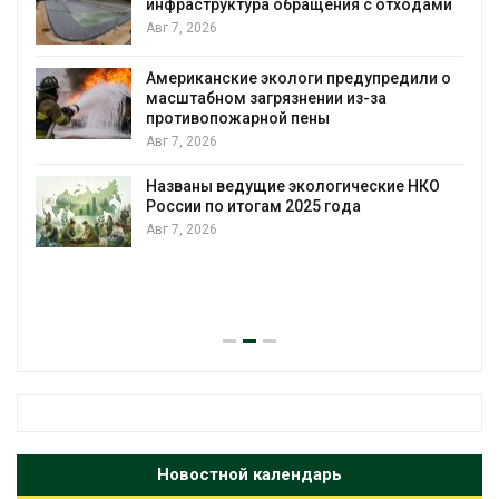
инфраструктура обращения с отходами
Авг 7, 2026
М
с
у
Американские экологи предупредили о
масштабном загрязнении из-за
А
противопожарной пены
Авг 7, 2026
П
з
Названы ведущие экологические НКО
России по итогам 2025 года
А
Авг 7, 2026
В
п
А
Новостной календарь