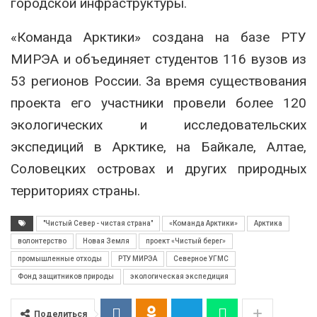
городской инфраструктуры.
«Команда Арктики» создана на базе РТУ
МИРЭА и объединяет студентов 116 вузов из
53 регионов России. За время существования
проекта его участники провели более 120
экологических и исследовательских
экспедиций в Арктике, на Байкале, Алтае,
Соловецких островах и других природных
территориях страны.
"Чистый Север - чистая страна"
«Команда Арктики»
Арктика
волонтерство
Новая Земля
проект «Чистый берег»
промышленные отходы
РТУ МИРЭА
Северное УГМС
Фонд защитников природы
экологическая экспедиция
Поделиться