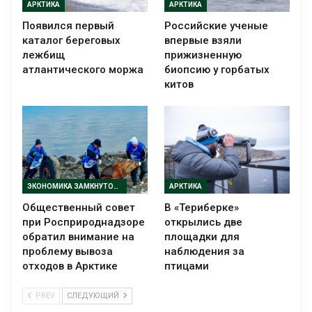
АРКТИКА
АРКТИКА
Появился первый
Российские ученые
каталог береговых
впервые взяли
лежбищ
прижизненную
атлантического моржа
биопсию у горбатых
китов
ЭКОНОМИКА ЗАМКНУТОГО ЦИКЛА
АРКТИКА
Общественный совет
В «Териберке»
при Росприроднадзоре
открылись две
обратил внимание на
площадки для
проблему вывоза
наблюдения за
отходов в Арктике
птицами
PREV
СЛЕДУЮЩИЙ