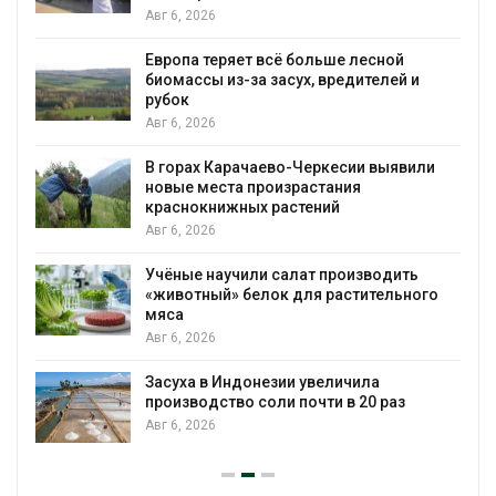
появиться в ближ
Авг 6, 2026
ет всё больше лесной
В Ирбите начнут р
за засух, вредителей и
рекордного дожд
Авг 6, 2026
ачаево-Черкесии выявили
В Домодедове ли
 произрастания
последствия разл
ных растений
пожара на складе
Авг 6, 2026
или салат производить
Изменение клима
белок для растительного
бабочек по всему
Авг 6, 2026
В Австралии сниз
донезии увеличила
установки солнеч
о соли почти в 20 раз
бизнеса
Авг 6, 2026