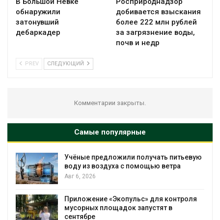
В Большой Невке
Росприроднадзор
обнаружили
добивается взыскания
затонувший
более 222 млн рублей
дебаркадер
за загрязнение воды,
почв и недр
PREV
СЛЕДУЮЩИЙ
Комментарии закрыты.
Самые популярные
дложили получать питьевую
В пяти странах А
духа с помощью ветра
более 800 челове
против экологиче
Авг 6, 2026
«Экопульс» для контроля
Новый порядок ра
ощадок запустят в
на промышленны