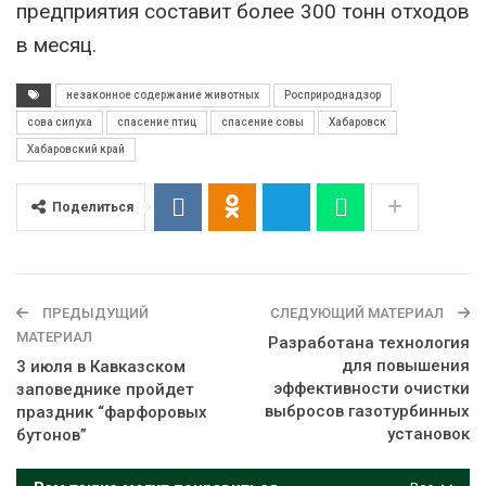
предприятия составит более 300 тонн отходов
в месяц.
незаконное содержание животных
Росприроднадзор
сова сипуха
спасение птиц
спасение совы
Хабаровск
Хабаровский край
Поделиться
ПРЕДЫДУЩИЙ
СЛЕДУЮЩИЙ МАТЕРИАЛ
МАТЕРИАЛ
Разработана технология
для повышения
3 июля в Кавказском
эффективности очистки
заповеднике пройдет
выбросов газотурбинных
праздник “фарфоровых
установок
бутонов”