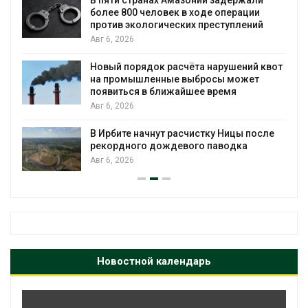
800 человек в ходе операции
трёхдневны
 экологических преступлений
Авг 5, 2026
026
В Кении про
порядок расчёта нарушений квот
проверяют п
омышленные выбросы может
Авг 5, 2026
ься в ближайшее время
026
Суд запрети
для охраны 
те начнут расчистку Ницы после
Авг 5, 2026
ного дождевого паводка
026
Новостной календарь