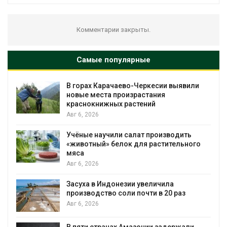
Комментарии закрыты.
Самые популярные
х Карачаево-Черкесии выявили
В Домодедо
места произрастания
последствия
книжных растений
пожара на с
026
Авг 6, 2026
 научили салат производить
Изменение к
ный» белок для растительного
бабочек по 
Авг 6, 2026
026
В Австралии
 в Индонезии увеличила
установки с
одство соли почти в 20 раз
бизнеса
026
Авг 6, 2026
 странах Амазонии задержали
Москвариум 