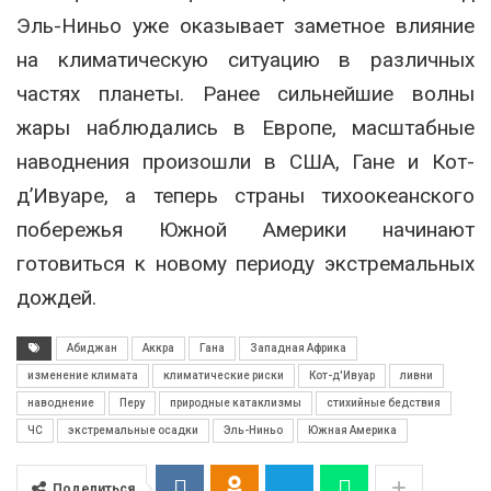
Эль-Ниньо уже оказывает заметное влияние
на климатическую ситуацию в различных
частях планеты. Ранее сильнейшие волны
жары наблюдались в Европе, масштабные
наводнения произошли в США, Гане и Кот-
д’Ивуаре, а теперь страны тихоокеанского
побережья Южной Америки начинают
готовиться к новому периоду экстремальных
дождей.
Абиджан
Аккра
Гана
Западная Африка
изменение климата
климатические риски
Кот-д'Ивуар
ливни
наводнение
Перу
природные катаклизмы
стихийные бедствия
ЧС
экстремальные осадки
Эль-Ниньо
Южная Америка
Поделиться