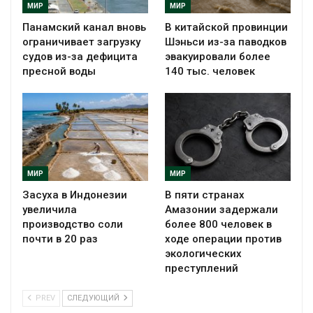
МИР
МИР
Панамский канал вновь
В китайской провинции
ограничивает загрузку
Шэньси из-за паводков
судов из-за дефицита
эвакуировали более
пресной воды
140 тыс. человек
МИР
МИР
Засуха в Индонезии
В пяти странах
увеличила
Амазонии задержали
производство соли
более 800 человек в
почти в 20 раз
ходе операции против
экологических
преступлений
PREV
СЛЕДУЮЩИЙ